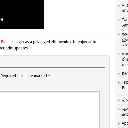
A D
of 
Tar
San
കേ
ഇസ
 Free
or
Login
as a privileged HK member to enjoy auto-
പിന
eriodic updates.
സഞ
ഭീ
നൽ
Ker
Required fields are marked
*
Tri
Pos
പാ
എന
ക്ര
Apo