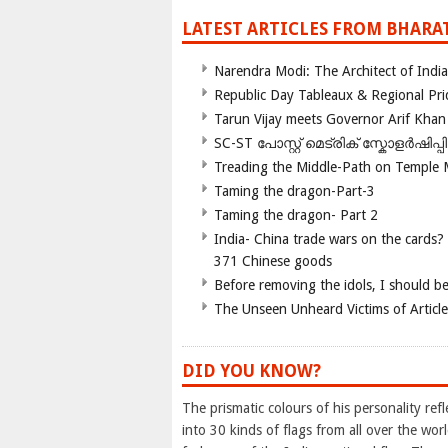
LATEST ARTICLES FROM BHARA
Narendra Modi: The Architect of Ind
Republic Day Tableaux & Regional Pri
Tarun Vijay meets Governor Arif Khan
SC-ST പോസ്റ്റ് മെട്രിക് സ്കോളർഷിപ്
Treading the Middle-Path on Temple
Taming the dragon-Part-3
Taming the dragon- Part 2
India- China trade wars on the cards?
371 Chinese goods
Before removing the idols, I should b
The Unseen Unheard Victims of Articl
DID YOU KNOW?
The prismatic colours of his personality re
into 30 kinds of flags from all over the wor