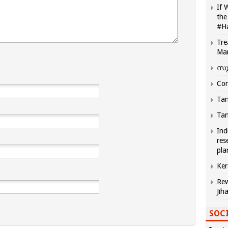
If 
the
#H
Tre
Ma
സു
Com
Tam
Tam
Ind
res
pla
Ker
Rew
Jih
SOCI