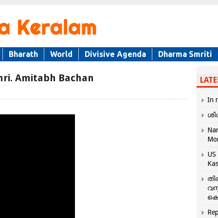
Bharath
World
Divisive Agenda
Dharma Smriti
hri. Amitabh Bachan
LATE
In 
ശി
Nar
Mo
US 
Kas
തി
വസ
കെ
Rep