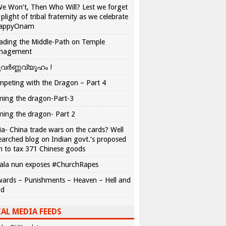
We Won’t, Then Who Will? Lest we forget
 plight of tribal fraternity as we celebrate
appyOnam
ading the Middle-Path on Temple
nagement
വർണ്ണവ്യൂഹം !
peting with the Dragon – Part 4
ing the dragon-Part-3
ing the dragon- Part 2
ia- China trade wars on the cards? Well
earched blog on Indian govt.’s proposed
n to tax 371 Chinese goods
ala nun exposes #ChurchRapes
ards – Punishments – Heaven – Hell and
ad
AL MEDIA FEEDS