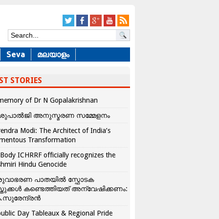
Seva
മലയാളം
ST STORIES
memory of Dr N Gopalakrishnan
ശുപാൽജി അനുസ്മരണ സമ്മേളനം
endra Modi: The Architect of India’s
mentous Transformation
Body ICHRRF officially recognizes the
hmiri Hindu Genocide
രുവാഭരണ പാതയിൽ സ്ഫോടക
്തുക്കൾ കണ്ടെത്തിയത് അന്വേഷിക്കണം:
.സുരേന്ദ്രൻ
ublic Day Tableaux & Regional Pride