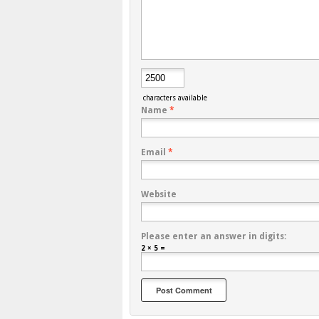
characters available
Name
*
Email
*
Website
Please enter an answer in digits:
2 × 5 =