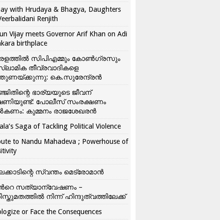
ay with Hrudaya & Bhagya, Daughters
Veerbalidani Renjith
un Vijay meets Governor Arif Khan on Adi
kara birthplace
രളത്തിൽ സിപിഎമ്മും കോൺ​ഗ്രസും
്ലാമിക തീവ്രവാദികളെ
്തുണയ്ക്കുന്നു: കെ.സുരേന്ദ്രൻ
്ജിതിന്റെ ഭാര്യയുടെ ജീവന്
ഷണിയുണ്ട്: പോലീസ് സംരക്ഷണം
കണം: കുമ്മനം രാജശേഖരൻ
ala’s Saga of Tackling Political Violence
bute to Nandu Mahadeva ; Powerhouse of
itivity
ലക്കാടിന്റെ സ്വന്തം മെട്രോമാൻ
്‍റെ സത്യാന്വേഷണം –
ിസ്തുമതത്തില്‍ നിന്ന് ഹിന്ദുത്വത്തിലേക്ക്
logize or Face the Consequences