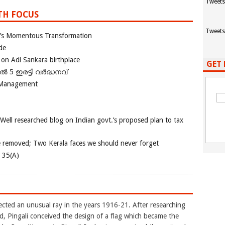
Tweets
TH FOCUS
Tweets
ia’s Momentous Transformation
de
 on Adi Sankara birthplace
GET 
പിൽ 5 ഇരട്ടി വർദ്ധനവ്
 Management
 Well researched blog on Indian govt.’s proposed plan to tax
e removed; Two Kerala faces we should never forget
e 35(A)
flected an unusual ray in the years 1916-21. After researching
ld, Pingali conceived the design of a flag which became the