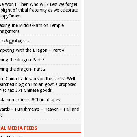
We Won’t, Then Who Will? Lest we forget
 plight of tribal fraternity as we celebrate
appyOnam
ading the Middle-Path on Temple
nagement
വർണ്ണവ്യൂഹം !
peting with the Dragon – Part 4
ing the dragon-Part-3
ing the dragon- Part 2
ia- China trade wars on the cards? Well
earched blog on Indian govt.’s proposed
n to tax 371 Chinese goods
ala nun exposes #ChurchRapes
ards – Punishments – Heaven – Hell and
ad
AL MEDIA FEEDS