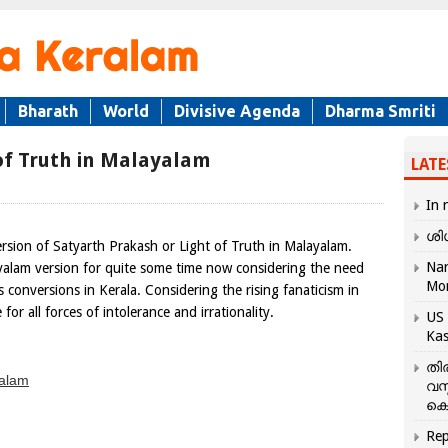
Bharath
World
Divisive Agenda
Dharma Smriti
of Truth in Malayalam
LATE
In 
ശി
rsion of Satyarth Prakash or Light of Truth in Malayalam.
Nar
alam version for quite some time now considering the need
Mo
 conversions in Kerala. Considering the rising fanaticism in
or all forces of intolerance and irrationality.
US 
Kas
തി
yalam
വസ
കെ
Rep