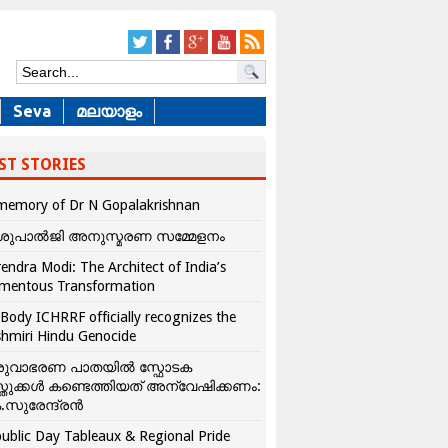
Seva
മലയാളം
ST STORIES
memory of Dr N Gopalakrishnan
ശുപാൽജി അനുസ്മരണ സമ്മേളനം
endra Modi: The Architect of India’s
mentous Transformation
Body ICHRRF officially recognizes the
hmiri Hindu Genocide
രുവാഭരണ പാതയിൽ സ്ഫോടക
്തുക്കൾ കണ്ടെത്തിയത് അന്വേഷിക്കണം:
.സുരേന്ദ്രൻ
ublic Day Tableaux & Regional Pride