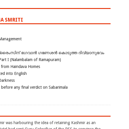
A SMRITI
 Management
ഗ്രൈംസിന് ഭഗവാന്‍ ഗണേശന്‍ കൊടുത്ത ദിവ്യാനുഭവം
Part I (Nalambalam of Ramapuram)
o from Haindava Homes
ed into English
 Darkness
 before any final verdict on Sabarimala
mir was harbouring the idea of retaining Kashmir as an