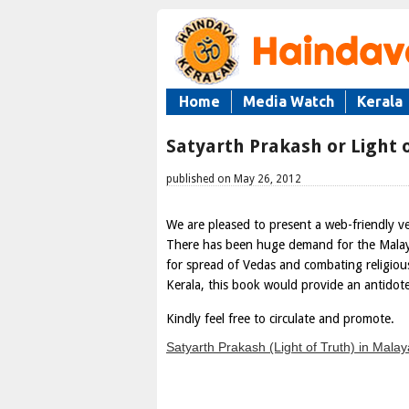
Home
Media Watch
Kerala
Satyarth Prakash or Light 
published on May 26, 2012
We are pleased to present a web-friendly ve
There has been huge demand for the Malay
for spread of Vedas and combating religious
Kerala, this book would provide an antidote f
Kindly feel free to circulate and promote.
Satyarth Prakash (Light of Truth) in Mala