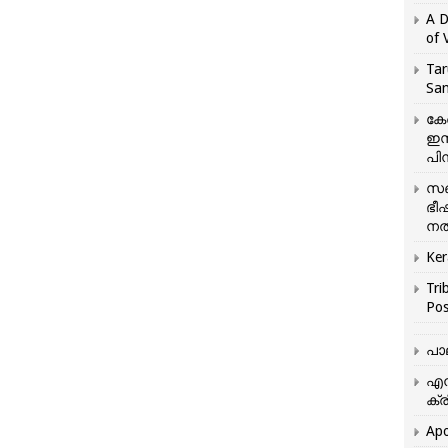
A D
of 
Tar
San
കേ
ഇസ
പിന
സഞ
ഭീ
നൽ
Ker
Tri
Pos
പാ
എന
ക്ര
Apo