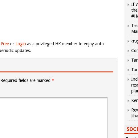
If 
the
#H
Tre
Ma
സു
 Free
or
Login
as a privileged HK member to enjoy auto-
eriodic updates.
Com
Tam
Tam
Ind
Required fields are marked
*
res
pla
Ker
Rew
Jih
SOCI