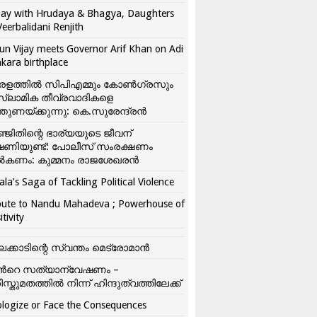
ay with Hrudaya & Bhagya, Daughters
Veerbalidani Renjith
un Vijay meets Governor Arif Khan on Adi
kara birthplace
രളത്തിൽ സിപിഎമ്മും കോൺ​ഗ്രസും
്ലാമിക തീവ്രവാദികളെ
്തുണയ്ക്കുന്നു: കെ.സുരേന്ദ്രൻ
്ജിതിന്റെ ഭാര്യയുടെ ജീവന്
ഷണിയുണ്ട്: പോലീസ് സംരക്ഷണം
കണം: കുമ്മനം രാജശേഖരൻ
ala’s Saga of Tackling Political Violence
bute to Nandu Mahadeva ; Powerhouse of
itivity
ലക്കാടിന്റെ സ്വന്തം മെട്രോമാൻ
്‍റെ സത്യാന്വേഷണം –
ിസ്തുമതത്തില്‍ നിന്ന് ഹിന്ദുത്വത്തിലേക്ക്
logize or Face the Consequences