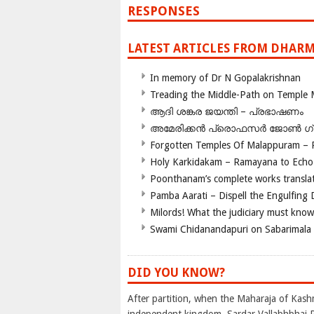
RESPONSES
LATEST ARTICLES FROM DHARM
In memory of Dr N Gopalakrishnan
Treading the Middle-Path on Temple
ആദി ശങ്കര ജയന്തി – പ്രഭാഷണം
അമേരിക്കന്‍ പ്രൊഫസര്‍ ജോണ്‍ 
Forgotten Temples Of Malappuram – 
Holy Karkidakam – Ramayana to Ech
Poonthanam’s complete works translat
Pamba Aarati – Dispell the Engulfing
Milords! What the judiciary must know
Swami Chidanandapuri on Sabarimala
DID YOU KNOW?
After partition, when the Maharaja of Kash