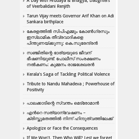
A Day with Hrudaya & Bhagya, Daughters
of Veerbalidani Renjith
Tarun Vijay meets Governor Arif Khan on Adi
Sankara birthplace
കേരളത്തിൽ സിപിഎമ്മും കോൺ​ഗ്രസും
ഇസ്ലാമിക തീവ്രവാദികളെ
പിന്തുണയ്ക്കുന്നു: കെ.സുരേന്ദ്രൻ
സഞ്ജിതിന്റെ ഭാര്യയുടെ ജീവന്
ഭീഷണിയുണ്ട്: പോലീസ് സംരക്ഷണം
നൽകണം: കുമ്മനം രാജശേഖരൻ
Kerala’s Saga of Tackling Political Violence
Tribute to Nandu Mahadeva ; Powerhouse of
Positivity
പാലക്കാടിന്റെ സ്വന്തം മെട്രോമാൻ
എന്‍റെ സത്യാന്വേഷണം –
ക്രിസ്തുമതത്തില്‍ നിന്ന് ഹിന്ദുത്വത്തിലേക്ക്
Apologize or Face the Consequences
If We Won’t, Then Who Will? Lest we forget