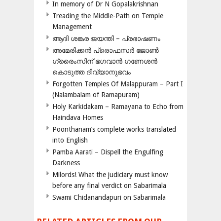
In memory of Dr N Gopalakrishnan
Treading the Middle-Path on Temple
Management
ആദി ശങ്കര ജയന്തി – പ്രഭാഷണം
അമേരിക്കന്‍ പ്രൊഫസര്‍ ജോണ്‍
ഗ്രൈംസിന് ഭഗവാന്‍ ഗണേശന്‍
കൊടുത്ത ദിവ്യാനുഭവം
Forgotten Temples Of Malappuram – Part I
(Nalambalam of Ramapuram)
Holy Karkidakam – Ramayana to Echo from
Haindava Homes
Poonthanam’s complete works translated
into English
Pamba Aarati – Dispell the Engulfing
Darkness
Milords! What the judiciary must know
before any final verdict on Sabarimala
Swami Chidanandapuri on Sabarimala