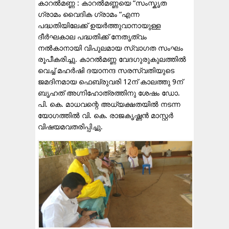
കാറൽമണ്ണ : കാറൽമണ്ണയെ “സംസ്കൃത
ഗ്രാമം വൈദിക ഗ്രാമം “എന്ന
പദ്ധതിയിലേക്ക് ഉയർത്തുവാനായുള്ള
ദീർഘകാല പദ്ധതിക്ക് നേതൃത്വം
നൽകാനായി വിപുലമായ സ്വാഗത സംഘം
രൂപീകരിച്ചു. കാറൽമണ്ണ വേദഗുരുകുലത്തിൽ
വെച്ച് മഹർഷി ദയാനന്ദ സരസ്വതിയുടെ
ജമദിനമായ ഫെബ്രുവരി 12ന് കാലത്തു 9ന്
ബൃഹത് അഗ്നിഹോത്രത്തിനു ശേഷം ഡോ.
പി. കെ. മാധവന്റെ അധ്യക്ഷതയിൽ നടന്ന
യോഗത്തിൽ വി. കെ. രാജകൃഷ്ണൻ മാസ്റ്റർ
വിഷയമവതരിപ്പിച്ചു.