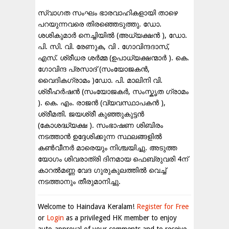
സ്വാഗത സംഘം ഭാരവാഹികളായി താഴെ
പറയുന്നവരെ തിരഞ്ഞെടുത്തു. ഡോ.
ശശികുമാർ നെച്ചിയിൽ (അധ്യക്ഷൻ ), ഡോ.
പി. സി. വി. രേണുക, വി . ഗോവിന്ദദാസ്,
എസ്‌. ശ്രീധര ശർമ്മ (ഉപാധ്യക്ഷന്മാർ ). കെ.
ഗോവിന്ദ പ്രസാദ് (സംയോജകൻ,
വൈദികഗ്രാമം )ഡോ. പി. മാലിനി വി.
ശ്രീഹർഷൻ (സംയോജകർ, സംസ്കൃത ഗ്രാമം
). കെ. എം. രാജൻ (വ്യവസ്ഥാപകൻ ),
ശ്രീമതി. ജയശ്രീ കുഞ്ഞുകുട്ടൻ
(കോശദ്ധ്യക്ഷ ). സംഭാഷണ ശിബിരം
നടത്താൻ ഉദ്ദേശിക്കുന്ന സ്ഥലങ്ങളിൽ
കൺവീനർ മാരെയും നിശ്ചയിച്ചു. അടുത്ത
യോഗം ശിവരാത്രി ദിനമായ ഫെബ്രുവരി 4ന്
കാറൽമണ്ണ വേദ ഗുരുകുലത്തിൽ വെച്ച്
നടത്താനും തീരുമാനിച്ചു.
Welcome to Haindava Keralam!
Register for Free
or
Login
as a privileged HK member to enjoy
auto-approval of your comments and to receive