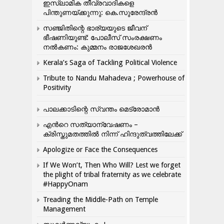
ഇസ്ലാമിക തീവ്രവാദികളെ
പിന്തുണയ്ക്കുന്നു: കെ.സുരേന്ദ്രൻ
സഞ്ജിതിന്റെ ഭാര്യയുടെ ജീവന്
ഭീഷണിയുണ്ട്: പോലീസ് സംരക്ഷണം
നൽകണം: കുമ്മനം രാജശേഖരൻ
Kerala’s Saga of Tackling Political Violence
Tribute to Nandu Mahadeva ; Powerhouse of
Positivity
പാലക്കാടിന്റെ സ്വന്തം മെട്രോമാൻ
എന്‍റെ സത്യാന്വേഷണം –
ക്രിസ്തുമതത്തില്‍ നിന്ന് ഹിന്ദുത്വത്തിലേക്ക്
Apologize or Face the Consequences
If We Won’t, Then Who Will? Lest we forget
the plight of tribal fraternity as we celebrate
#HappyOnam
Treading the Middle-Path on Temple
Management