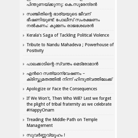
പിന്തുണയ്ക്കുന്നു: കെ.സുരേന്ദ്രൻ
സഞ്ജിതിന്റെ ഭാര്യയുടെ ജീവന്
ഭീഷണിയുണ്ട്: പോലീസ് സംരക്ഷണം
നൽകണം: കുമ്മനം രാജശേഖരൻ
Kerala’s Saga of Tackling Political Violence
Tribute to Nandu Mahadeva ; Powerhouse of
Positivity
പാലക്കാടിന്റെ സ്വന്തം മെട്രോമാൻ
എന്‍റെ സത്യാന്വേഷണം –
ക്രിസ്തുമതത്തില്‍ നിന്ന് ഹിന്ദുത്വത്തിലേക്ക്
Apologize or Face the Consequences
If We Won’t, Then Who Will? Lest we forget
the plight of tribal fraternity as we celebrate
#HappyOnam
Treading the Middle-Path on Temple
Management
സുവർണ്ണവ്യൂഹം !