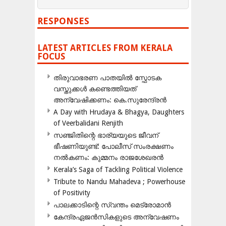
RESPONSES
LATEST ARTICLES FROM KERALA
FOCUS
തിരുവാഭരണ പാതയിൽ സ്ഫോടക
വസ്തുക്കൾ കണ്ടെത്തിയത്
അന്വേഷിക്കണം: കെ.സുരേന്ദ്രൻ
A Day with Hrudaya & Bhagya, Daughters
of Veerbalidani Renjith
സഞ്ജിതിന്റെ ഭാര്യയുടെ ജീവന്
ഭീഷണിയുണ്ട്: പോലീസ് സംരക്ഷണം
നൽകണം: കുമ്മനം രാജശേഖരൻ
Kerala’s Saga of Tackling Political Violence
Tribute to Nandu Mahadeva ; Powerhouse
of Positivity
പാലക്കാടിന്റെ സ്വന്തം മെട്രോമാൻ
കേന്ദ്രഏജൻസികളുടെ അന്വേഷണം