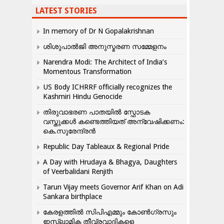
LATEST STORIES
In memory of Dr N Gopalakrishnan
ശിശുപാൽജി അനുസ്മരണ സമ്മേളനം
Narendra Modi: The Architect of India’s
Momentous Transformation
US Body ICHRRF officially recognizes the
Kashmiri Hindu Genocide
തിരുവാഭരണ പാതയിൽ സ്ഫോടക
വസ്തുക്കൾ കണ്ടെത്തിയത് അന്വേഷിക്കണം:
കെ.സുരേന്ദ്രൻ
Republic Day Tableaux & Regional Pride
A Day with Hrudaya & Bhagya, Daughters
of Veerbalidani Renjith
Tarun Vijay meets Governor Arif Khan on Adi
Sankara birthplace
കേരളത്തിൽ സിപിഎമ്മും കോൺ​ഗ്രസും
ഇസ്ലാമിക തീവ്രവാദികളെ