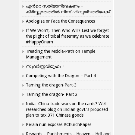
എന്‍റെ സത്യാന്വേഷണം –
ക്രിസ്തുമതത്തില്‍ നിന്ന് ഹിന്ദുത്വത്തിലേക്ക്
Apologize or Face the Consequences
If We Won’t, Then Who Will? Lest we forget
the plight of tribal fraternity as we celebrate
#HappyOnam
Treading the Middle-Path on Temple
Management
സുവർണ്ണവ്യൂഹം !
Competing with the Dragon – Part 4
Taming the dragon-Part-3
Taming the dragon- Part 2
India- China trade wars on the cards? Well
researched blog on Indian govt.’s proposed
plan to tax 371 Chinese goods
Kerala nun exposes #ChurchRapes
Rewards – Punishments – Heaven – Hell and