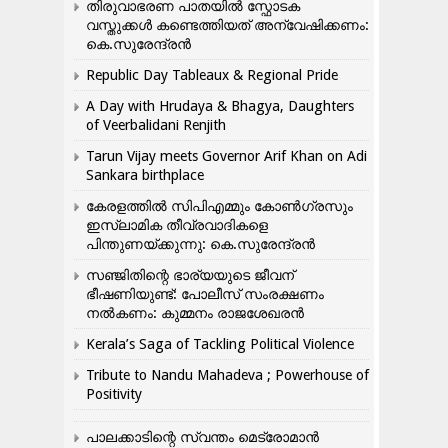
തിരുവാഭരണ പാതയിൽ സ്ഫോടക
വസ്തുക്കൾ കണ്ടെത്തിയത് അന്വേഷിക്കണം:
കെ.സുരേന്ദ്രൻ
Republic Day Tableaux & Regional Pride
A Day with Hrudaya & Bhagya, Daughters
of Veerbalidani Renjith
Tarun Vijay meets Governor Arif Khan on Adi
Sankara birthplace
കേരളത്തിൽ സിപിഎമ്മും കോൺ​ഗ്രസും
ഇസ്ലാമിക തീവ്രവാദികളെ
പിന്തുണയ്ക്കുന്നു: കെ.സുരേന്ദ്രൻ
സഞ്ജിതിന്റെ ഭാര്യയുടെ ജീവന്
ഭീഷണിയുണ്ട്: പോലീസ് സംരക്ഷണം
നൽകണം: കുമ്മനം രാജശേഖരൻ
Kerala’s Saga of Tackling Political Violence
Tribute to Nandu Mahadeva ; Powerhouse of
Positivity
പാലക്കാടിന്റെ സ്വന്തം മെട്രോമാൻ