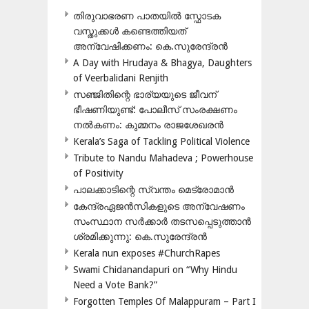
തിരുവാഭരണ പാതയിൽ സ്ഫോടക
വസ്തുക്കൾ കണ്ടെത്തിയത്
അന്വേഷിക്കണം: കെ.സുരേന്ദ്രൻ
A Day with Hrudaya & Bhagya, Daughters
of Veerbalidani Renjith
സഞ്ജിതിന്റെ ഭാര്യയുടെ ജീവന്
ഭീഷണിയുണ്ട്: പോലീസ് സംരക്ഷണം
നൽകണം: കുമ്മനം രാജശേഖരൻ
Kerala’s Saga of Tackling Political Violence
Tribute to Nandu Mahadeva ; Powerhouse
of Positivity
പാലക്കാടിന്റെ സ്വന്തം മെട്രോമാൻ
കേന്ദ്രഏജൻസികളുടെ അന്വേഷണം
സംസ്ഥാന സർക്കാർ തടസപ്പെടുത്താൻ
ശ്രമിക്കുന്നു: കെ.സുരേന്ദ്രൻ
Kerala nun exposes #ChurchRapes
Swami Chidanandapuri on “Why Hindu
Need a Vote Bank?”
Forgotten Temples Of Malappuram – Part I