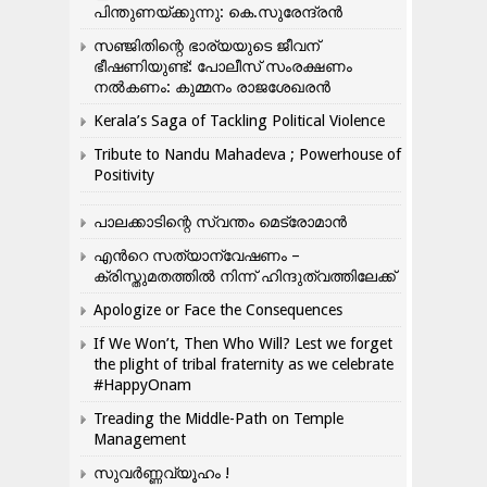
പിന്തുണയ്ക്കുന്നു: കെ.സുരേന്ദ്രൻ
സഞ്ജിതിന്റെ ഭാര്യയുടെ ജീവന്
ഭീഷണിയുണ്ട്: പോലീസ് സംരക്ഷണം
നൽകണം: കുമ്മനം രാജശേഖരൻ
Kerala’s Saga of Tackling Political Violence
Tribute to Nandu Mahadeva ; Powerhouse of
Positivity
പാലക്കാടിന്റെ സ്വന്തം മെട്രോമാൻ
എന്‍റെ സത്യാന്വേഷണം –
ക്രിസ്തുമതത്തില്‍ നിന്ന് ഹിന്ദുത്വത്തിലേക്ക്
Apologize or Face the Consequences
If We Won’t, Then Who Will? Lest we forget
the plight of tribal fraternity as we celebrate
#HappyOnam
Treading the Middle-Path on Temple
Management
സുവർണ്ണവ്യൂഹം !