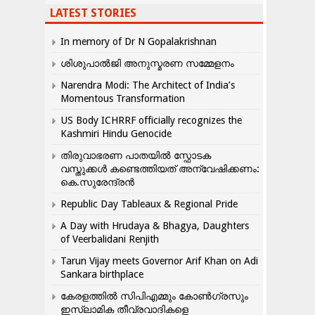
LATEST STORIES
In memory of Dr N Gopalakrishnan
ശിശുപാൽജി അനുസ്മരണ സമ്മേളനം
Narendra Modi: The Architect of India’s
Momentous Transformation
US Body ICHRRF officially recognizes the
Kashmiri Hindu Genocide
തിരുവാഭരണ പാതയിൽ സ്ഫോടക
വസ്തുക്കൾ കണ്ടെത്തിയത് അന്വേഷിക്കണം:
കെ.സുരേന്ദ്രൻ
Republic Day Tableaux & Regional Pride
A Day with Hrudaya & Bhagya, Daughters
of Veerbalidani Renjith
Tarun Vijay meets Governor Arif Khan on Adi
Sankara birthplace
കേരളത്തിൽ സിപിഎമ്മും കോൺ​ഗ്രസും
ഇസ്ലാമിക തീവ്രവാദികളെ