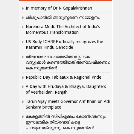
In memory of Dr N Gopalakrishnan
ശിശുപാൽജി അനുസ്മരണ സമ്മേളനം
Narendra Modi: The Architect of India’s
Momentous Transformation
US Body ICHRRF officially recognizes the
Kashmiri Hindu Genocide
തിരുവാഭരണ പാതയിൽ സ്ഫോടക
വസ്തുക്കൾ കണ്ടെത്തിയത് അന്വേഷിക്കണം:
കെ.സുരേന്ദ്രൻ
Republic Day Tableaux & Regional Pride
A Day with Hrudaya & Bhagya, Daughters
of Veerbalidani Renjith
Tarun Vijay meets Governor Arif Khan on Adi
Sankara birthplace
കേരളത്തിൽ സിപിഎമ്മും കോൺ​ഗ്രസും
ഇസ്ലാമിക തീവ്രവാദികളെ
പിന്തുണയ്ക്കുന്നു: കെ.സുരേന്ദ്രൻ