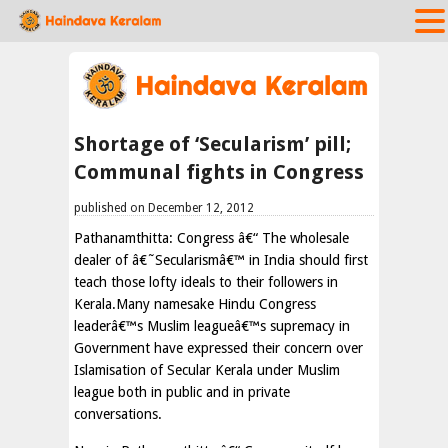
Shortage of ‘Secularism’ pill;
Communal fights in Congress
published on December 12, 2012
Pathanamthitta: Congress â€“ The wholesale
dealer of â€˜Secularismâ€™ in India should first
teach those lofty ideals to their followers in
Kerala.Many namesake Hindu Congress
leaderâ€™s Muslim leagueâ€™s supremacy in
Government have expressed their concern over
Islamisation of Secular Kerala under Muslim
league both in public and in private
conversations.