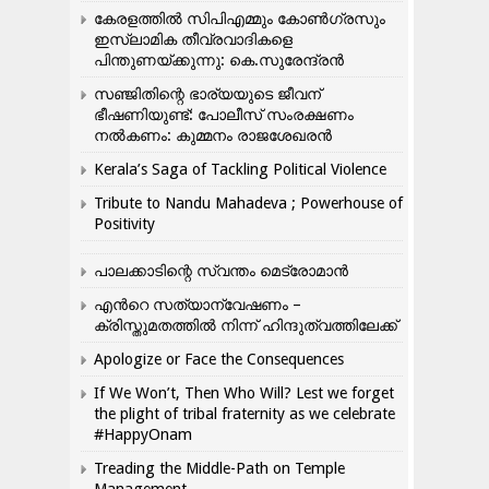
കേരളത്തിൽ സിപിഎമ്മും കോൺ​ഗ്രസും
ഇസ്ലാമിക തീവ്രവാദികളെ
പിന്തുണയ്ക്കുന്നു: കെ.സുരേന്ദ്രൻ
സഞ്ജിതിന്റെ ഭാര്യയുടെ ജീവന്
ഭീഷണിയുണ്ട്: പോലീസ് സംരക്ഷണം
നൽകണം: കുമ്മനം രാജശേഖരൻ
Kerala’s Saga of Tackling Political Violence
Tribute to Nandu Mahadeva ; Powerhouse of
Positivity
പാലക്കാടിന്റെ സ്വന്തം മെട്രോമാൻ
എന്‍റെ സത്യാന്വേഷണം –
ക്രിസ്തുമതത്തില്‍ നിന്ന് ഹിന്ദുത്വത്തിലേക്ക്
Apologize or Face the Consequences
If We Won’t, Then Who Will? Lest we forget
the plight of tribal fraternity as we celebrate
#HappyOnam
Treading the Middle-Path on Temple