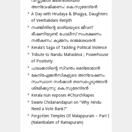
വസ്തുക്കൾ കണ്ടെത്തിയത്
അന്വേഷിക്കണം: കെ.സുരേന്ദ്രൻ
A Day with Hrudaya & Bhagya, Daughters
of Veerbalidani Renjith
സഞ്ജിതിന്റെ ഭാര്യയുടെ ജീവന്
ഭീഷണിയുണ്ട്: പോലീസ് സംരക്ഷണം
നൽകണം: കുമ്മനം രാജശേഖരൻ
Kerala’s Saga of Tackling Political Violence
Tribute to Nandu Mahadeva ; Powerhouse
of Positivity
പാലക്കാടിന്റെ സ്വന്തം മെട്രോമാൻ
കേന്ദ്രഏജൻസികളുടെ അന്വേഷണം
സംസ്ഥാന സർക്കാർ തടസപ്പെടുത്താൻ
ശ്രമിക്കുന്നു: കെ.സുരേന്ദ്രൻ
Kerala nun exposes #ChurchRapes
Swami Chidanandapuri on “Why Hindu
Need a Vote Bank?”
Forgotten Temples Of Malappuram – Part I
(Nalambalam of Ramapuram)