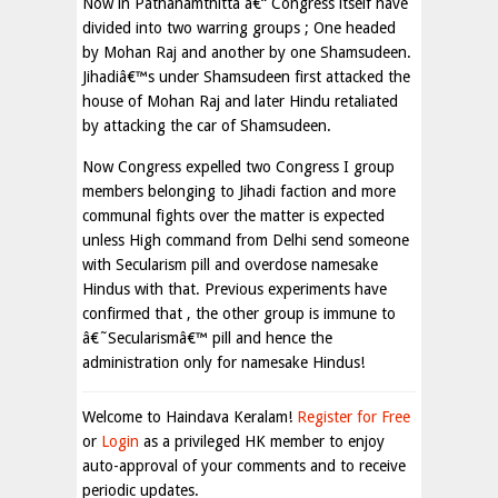
Now in Pathanamthitta â€“ Congress itself have
divided into two warring groups ; One headed
by Mohan Raj and another by one Shamsudeen.
Jihadiâ€™s under Shamsudeen first attacked the
house of Mohan Raj and later Hindu retaliated
by attacking the car of Shamsudeen.
Now Congress expelled two Congress I group
members belonging to Jihadi faction and more
communal fights over the matter is expected
unless High command from Delhi send someone
with Secularism pill and overdose namesake
Hindus with that. Previous experiments have
confirmed that , the other group is immune to
â€˜Secularismâ€™ pill and hence the
administration only for namesake Hindus!
Welcome to Haindava Keralam!
Register for Free
or
Login
as a privileged HK member to enjoy
auto-approval of your comments and to receive
periodic updates.