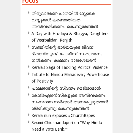
FOCUS
തിരുവാഭരണ പാതയിൽ സ്ഫോടക
വസ്തുക്കൾ കണ്ടെത്തിയത്
അന്വേഷിക്കണം: കെ.സുരേന്ദ്രൻ
A Day with Hrudaya & Bhagya, Daughters
of Veerbalidani Renjith
സഞ്ജിതിന്റെ ഭാര്യയുടെ ജീവന്
ഭീഷണിയുണ്ട്: പോലീസ് സംരക്ഷണം
നൽകണം: കുമ്മനം രാജശേഖരൻ
Kerala’s Saga of Tackling Political Violence
Tribute to Nandu Mahadeva ; Powerhouse
of Positivity
പാലക്കാടിന്റെ സ്വന്തം മെട്രോമാൻ
കേന്ദ്രഏജൻസികളുടെ അന്വേഷണം
സംസ്ഥാന സർക്കാർ തടസപ്പെടുത്താൻ
ശ്രമിക്കുന്നു: കെ.സുരേന്ദ്രൻ
Kerala nun exposes #ChurchRapes
Swami Chidanandapuri on “Why Hindu
Need a Vote Bank?”