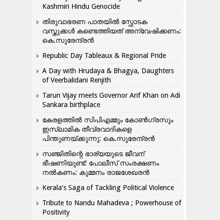
Kashmiri Hindu Genocide
തിരുവാഭരണ പാതയിൽ സ്ഫോടക
വസ്തുക്കൾ കണ്ടെത്തിയത് അന്വേഷിക്കണം:
കെ.സുരേന്ദ്രൻ
Republic Day Tableaux & Regional Pride
A Day with Hrudaya & Bhagya, Daughters
of Veerbalidani Renjith
Tarun Vijay meets Governor Arif Khan on Adi
Sankara birthplace
കേരളത്തിൽ സിപിഎമ്മും കോൺ​ഗ്രസും
ഇസ്ലാമിക തീവ്രവാദികളെ
പിന്തുണയ്ക്കുന്നു: കെ.സുരേന്ദ്രൻ
സഞ്ജിതിന്റെ ഭാര്യയുടെ ജീവന്
ഭീഷണിയുണ്ട്: പോലീസ് സംരക്ഷണം
നൽകണം: കുമ്മനം രാജശേഖരൻ
Kerala’s Saga of Tackling Political Violence
Tribute to Nandu Mahadeva ; Powerhouse of
Positivity