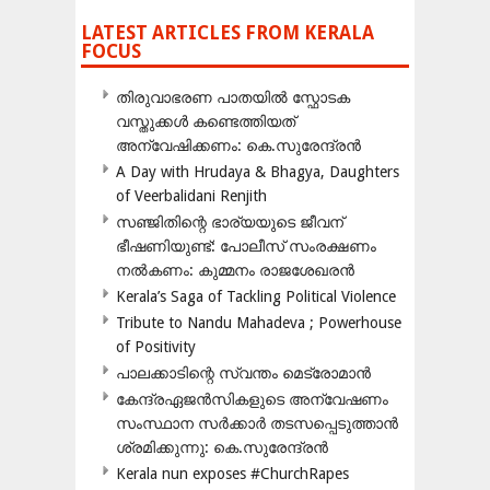
LATEST ARTICLES FROM KERALA
FOCUS
തിരുവാഭരണ പാതയിൽ സ്ഫോടക
വസ്തുക്കൾ കണ്ടെത്തിയത്
അന്വേഷിക്കണം: കെ.സുരേന്ദ്രൻ
A Day with Hrudaya & Bhagya, Daughters
of Veerbalidani Renjith
സഞ്ജിതിന്റെ ഭാര്യയുടെ ജീവന്
ഭീഷണിയുണ്ട്: പോലീസ് സംരക്ഷണം
നൽകണം: കുമ്മനം രാജശേഖരൻ
Kerala’s Saga of Tackling Political Violence
Tribute to Nandu Mahadeva ; Powerhouse
of Positivity
പാലക്കാടിന്റെ സ്വന്തം മെട്രോമാൻ
കേന്ദ്രഏജൻസികളുടെ അന്വേഷണം
സംസ്ഥാന സർക്കാർ തടസപ്പെടുത്താൻ
ശ്രമിക്കുന്നു: കെ.സുരേന്ദ്രൻ
Kerala nun exposes #ChurchRapes