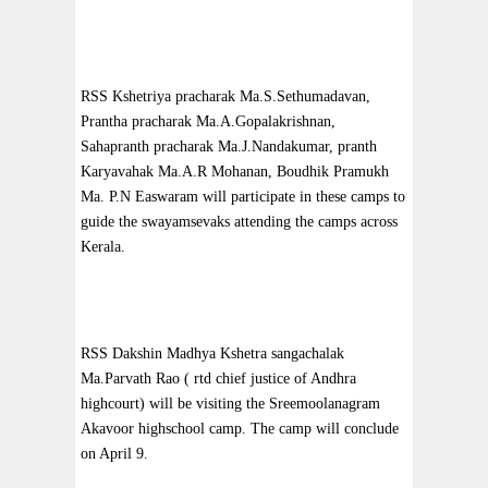
RSS Kshetriya pracharak Ma.S.Sethumadavan,
Prantha pracharak Ma.A.Gopalakrishnan,
Sahapranth pracharak Ma.J.Nandakumar, pranth
Karyavahak Ma.A.R Mohanan, Boudhik Pramukh
Ma. P.N Easwaram will participate in these camps to
guide the swayamsevaks attending the camps across
Kerala.
RSS Dakshin Madhya Kshetra sangachalak
Ma.Parvath Rao ( rtd chief justice of Andhra
highcourt) will be visiting the Sreemoolanagram
Akavoor highschool camp. The camp will conclude
on April 9.