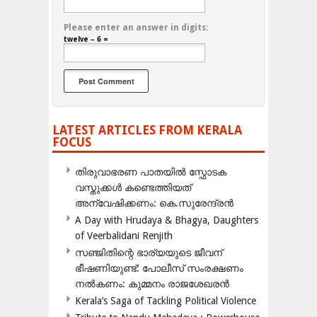
Please enter an answer in digits:
twelve − 6 =
LATEST ARTICLES FROM KERALA
FOCUS
തിരുവാഭരണ പാതയിൽ സ്ഫോടക
വസ്തുക്കൾ കണ്ടെത്തിയത്
അന്വേഷിക്കണം: കെ.സുരേന്ദ്രൻ
A Day with Hrudaya & Bhagya, Daughters
of Veerbalidani Renjith
സഞ്ജിതിന്റെ ഭാര്യയുടെ ജീവന്
ഭീഷണിയുണ്ട്: പോലീസ് സംരക്ഷണം
നൽകണം: കുമ്മനം രാജശേഖരൻ
Kerala’s Saga of Tackling Political Violence