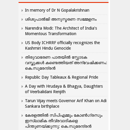
In memory of Dr N Gopalakrishnan
ശിശുപാൽജി അനുസ്മരണ സമ്മേളനം
Narendra Modi: The Architect of India’s
Momentous Transformation
US Body ICHRRF officially recognizes the
Kashmiri Hindu Genocide
തിരുവാഭരണ പാതയിൽ സ്ഫോടക
വസ്തുക്കൾ കണ്ടെത്തിയത് അന്വേഷിക്കണം:
കെ.സുരേന്ദ്രൻ
Republic Day Tableaux & Regional Pride
A Day with Hrudaya & Bhagya, Daughters
of Veerbalidani Renjith
Tarun Vijay meets Governor Arif Khan on Adi
Sankara birthplace
കേരളത്തിൽ സിപിഎമ്മും കോൺ​ഗ്രസും
ഇസ്ലാമിക തീവ്രവാദികളെ
പിന്തുണയ്ക്കുന്നു: കെ.സുരേന്ദ്രൻ