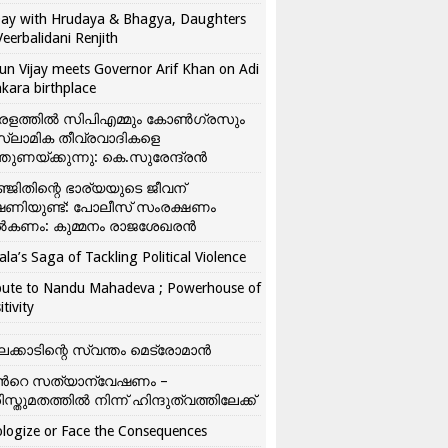
ay with Hrudaya & Bhagya, Daughters
Veerbalidani Renjith
un Vijay meets Governor Arif Khan on Adi
kara birthplace
രളത്തിൽ സിപിഎമ്മും കോൺ​ഗ്രസും
്ലാമിക തീവ്രവാദികളെ
്തുണയ്ക്കുന്നു: കെ.സുരേന്ദ്രൻ
്ജിതിന്റെ ഭാര്യയുടെ ജീവന്
ഷണിയുണ്ട്: പോലീസ് സംരക്ഷണം
കണം: കുമ്മനം രാജശേഖരൻ
ala’s Saga of Tackling Political Violence
bute to Nandu Mahadeva ; Powerhouse of
itivity
ലക്കാടിന്റെ സ്വന്തം മെട്രോമാൻ
്‍റെ സത്യാന്വേഷണം –
ിസ്തുമതത്തില്‍ നിന്ന് ഹിന്ദുത്വത്തിലേക്ക്
logize or Face the Consequences