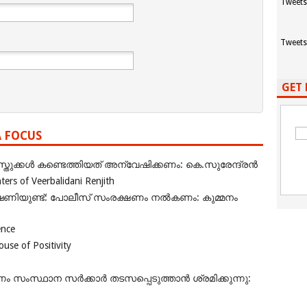
Tweets
Tweets
GET 
A FOCUS
ുക്കൾ കണ്ടെത്തിയത് അന്വേഷിക്കണം: കെ.സുരേന്ദ്രൻ
rs of Veerbalidani Renjith
ഭീഷണിയുണ്ട്: പോലീസ് സംരക്ഷണം നൽകണം: കുമ്മനം
ence
se of Positivity
ംസ്ഥാന സർക്കാർ തടസപ്പെടുത്താൻ ശ്രമിക്കുന്നു: