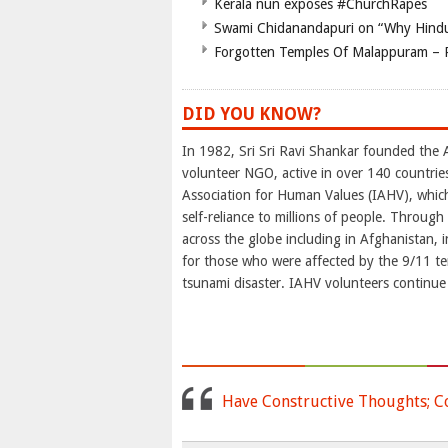
Kerala nun exposes #ChurchRapes
Swami Chidanandapuri on “Why Hindu
Forgotten Temples Of Malappuram – 
DID YOU KNOW?
In 1982, Sri Sri Ravi Shankar founded the A
volunteer NGO, active in over 140 countries
Association for Human Values (IAHV), which
self-reliance to millions of people. Through
across the globe including in Afghanistan, i
for those who were affected by the 9/11 terr
tsunami disaster. IAHV volunteers continue
Have Constructive Thoughts; C