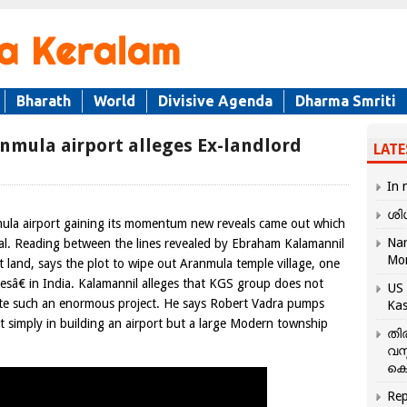
Bharath
World
Divisive Agenda
Dharma Smriti
nmula airport alleges Ex-landlord
LATE
In 
ശി
mula airport gaining its momentum new reveals came out which
Nar
al. Reading between the lines revealed by Ebraham Kalamannil
Mo
 land, says the plot to wipe out Aranmula temple village, one
sâ€ in India. Kalamannil alleges that KGS group does not
US 
e such an enormous project. He says Robert Vadra pumps
Kas
ot simply in building an airport but a large Modern township
തി
വസ
കെ
Rep