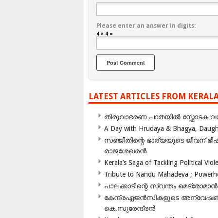
Please enter an answer in digits:
4 × 4 =
LATEST ARTICLES FROM KERAL
തിരുവാഭരണ പാതയിൽ സ്ഫോടക വസ്ത
A Day with Hrudaya & Bhagya, Daughte
സഞ്ജിതിന്റെ ഭാര്യയുടെ ജീവന് 
രാജശേഖരൻ
Kerala’s Saga of Tackling Political Viol
Tribute to Nandu Mahadeva ; Powerhou
പാലക്കാടിന്റെ സ്വന്തം മെട്രോമാൻ
കേന്ദ്രഏജൻസികളുടെ അന്വേഷണം സ
കെ.സുരേന്ദ്രൻ