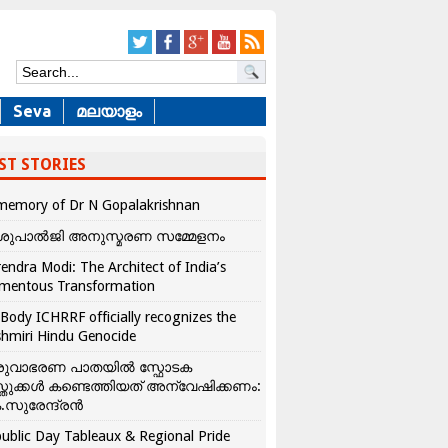
Seva
മലയാളം
ST STORIES
memory of Dr N Gopalakrishnan
ശുപാൽജി അനുസ്മരണ സമ്മേളനം
endra Modi: The Architect of India’s
mentous Transformation
Body ICHRRF officially recognizes the
hmiri Hindu Genocide
രുവാഭരണ പാതയിൽ സ്ഫോടക
്തുക്കൾ കണ്ടെത്തിയത് അന്വേഷിക്കണം:
.സുരേന്ദ്രൻ
ublic Day Tableaux & Regional Pride