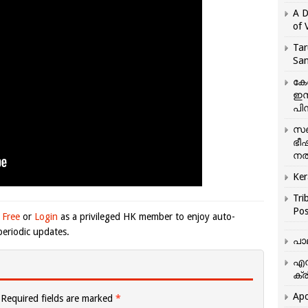
A D
of 
Tar
San
കേ
ഇസ
പിന
സഞ
ഭീ
നൽ
Ker
Tri
Pos
 Free
or
Login
as a privileged HK member to enjoy auto-
eriodic updates.
പാ
എന
ക്ര
Apo
Required fields are marked
*