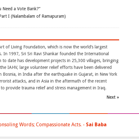
 Need a Vote Bank?”
Part I (Nalambalam of Ramapuram)
rt of Living Foundation, which is now the world’s largest
. In 1997, Sri Sri Ravi Shankar founded the International
 to date has development projects in 25,300 villages, bringing
 the IAHV, large volunteer relief efforts have been delivered
n Bosnia, in India after the earthquake in Gujarat, in New York
orist attacks, and in Asia in the aftermath of the recent
 to provide trauma relief and stress management in Iraq.
Next »
onsoling Words; Compassionate Acts. -
Sai Baba