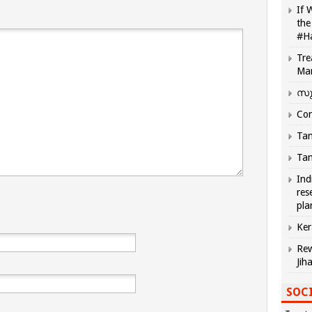
If 
the
#H
Tre
Ma
സു
Com
Tam
Tam
Ind
res
pla
Ker
Rew
Jih
SOCI