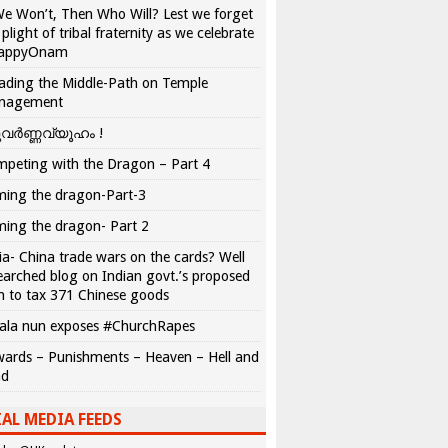
We Won’t, Then Who Will? Lest we forget
 plight of tribal fraternity as we celebrate
appyOnam
ading the Middle-Path on Temple
nagement
വർണ്ണവ്യൂഹം !
peting with the Dragon – Part 4
ing the dragon-Part-3
ing the dragon- Part 2
ia- China trade wars on the cards? Well
earched blog on Indian govt.’s proposed
n to tax 371 Chinese goods
ala nun exposes #ChurchRapes
ards – Punishments – Heaven – Hell and
ad
AL MEDIA FEEDS