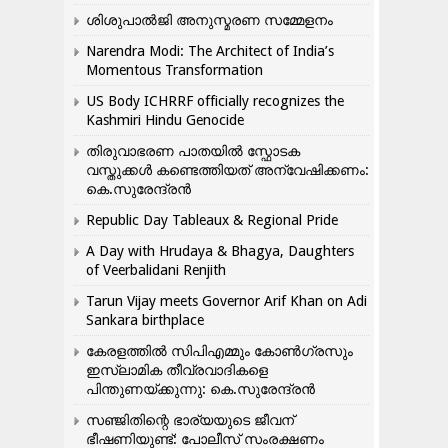
ശിശുപാൽജി അനുസ്മരണ സമ്മേളനം
Narendra Modi: The Architect of India’s
Momentous Transformation
US Body ICHRRF officially recognizes the
Kashmiri Hindu Genocide
തിരുവാഭരണ പാതയിൽ സ്ഫോടക
വസ്തുക്കൾ കണ്ടെത്തിയത് അന്വേഷിക്കണം:
കെ.സുരേന്ദ്രൻ
Republic Day Tableaux & Regional Pride
A Day with Hrudaya & Bhagya, Daughters
of Veerbalidani Renjith
Tarun Vijay meets Governor Arif Khan on Adi
Sankara birthplace
കേരളത്തിൽ സിപിഎമ്മും കോൺ​ഗ്രസും
ഇസ്ലാമിക തീവ്രവാദികളെ
പിന്തുണയ്ക്കുന്നു: കെ.സുരേന്ദ്രൻ
സഞ്ജിതിന്റെ ഭാര്യയുടെ ജീവന്
ഭീഷണിയുണ്ട്: പോലീസ് സംരക്ഷണം