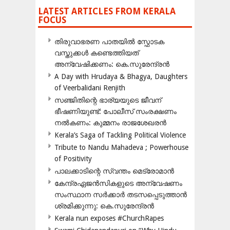
LATEST ARTICLES FROM KERALA
FOCUS
തിരുവാഭരണ പാതയിൽ സ്ഫോടക
വസ്തുക്കൾ കണ്ടെത്തിയത്
അന്വേഷിക്കണം: കെ.സുരേന്ദ്രൻ
A Day with Hrudaya & Bhagya, Daughters
of Veerbalidani Renjith
സഞ്ജിതിന്റെ ഭാര്യയുടെ ജീവന്
ഭീഷണിയുണ്ട്: പോലീസ് സംരക്ഷണം
നൽകണം: കുമ്മനം രാജശേഖരൻ
Kerala’s Saga of Tackling Political Violence
Tribute to Nandu Mahadeva ; Powerhouse
of Positivity
പാലക്കാടിന്റെ സ്വന്തം മെട്രോമാൻ
കേന്ദ്രഏജൻസികളുടെ അന്വേഷണം
സംസ്ഥാന സർക്കാർ തടസപ്പെടുത്താൻ
ശ്രമിക്കുന്നു: കെ.സുരേന്ദ്രൻ
Kerala nun exposes #ChurchRapes