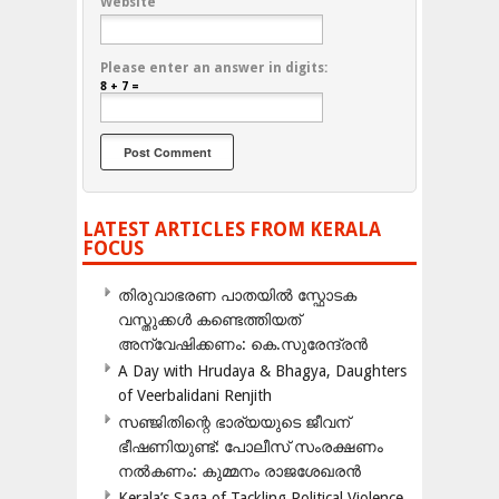
Website
Please enter an answer in digits:
8 + 7 =
LATEST ARTICLES FROM KERALA
FOCUS
തിരുവാഭരണ പാതയിൽ സ്ഫോടക
വസ്തുക്കൾ കണ്ടെത്തിയത്
അന്വേഷിക്കണം: കെ.സുരേന്ദ്രൻ
A Day with Hrudaya & Bhagya, Daughters
of Veerbalidani Renjith
സഞ്ജിതിന്റെ ഭാര്യയുടെ ജീവന്
ഭീഷണിയുണ്ട്: പോലീസ് സംരക്ഷണം
നൽകണം: കുമ്മനം രാജശേഖരൻ
Kerala’s Saga of Tackling Political Violence