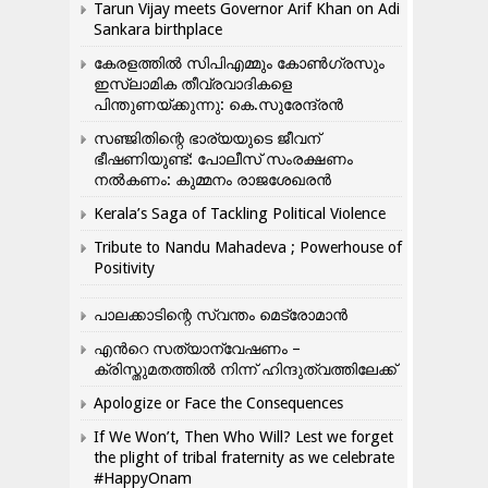
Tarun Vijay meets Governor Arif Khan on Adi
Sankara birthplace
കേരളത്തിൽ സിപിഎമ്മും കോൺ​ഗ്രസും
ഇസ്ലാമിക തീവ്രവാദികളെ
പിന്തുണയ്ക്കുന്നു: കെ.സുരേന്ദ്രൻ
സഞ്ജിതിന്റെ ഭാര്യയുടെ ജീവന്
ഭീഷണിയുണ്ട്: പോലീസ് സംരക്ഷണം
നൽകണം: കുമ്മനം രാജശേഖരൻ
Kerala’s Saga of Tackling Political Violence
Tribute to Nandu Mahadeva ; Powerhouse of
Positivity
പാലക്കാടിന്റെ സ്വന്തം മെട്രോമാൻ
എന്‍റെ സത്യാന്വേഷണം –
ക്രിസ്തുമതത്തില്‍ നിന്ന് ഹിന്ദുത്വത്തിലേക്ക്
Apologize or Face the Consequences
If We Won’t, Then Who Will? Lest we forget
the plight of tribal fraternity as we celebrate
#HappyOnam