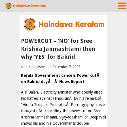
POWERCUT – ‘NO’ for Sree
Krishna Janmashtami then
why ‘YES’ for Bakrid
via HK published on December 7, 2008
Kerala Government cancels Power cutÂ
on Bakrid dayÂ -Â News Report
A K Balan, Electricity Minister who openly aired
his hatred against HinduismÂ by his remarksÂ
“Hindu Temples PromotesÂ Pornography” never
thought ofÂ cancelling the power cut on Sree
Krishna Janmashtami, Vijayadashami or Deepavali
shows his and his Governments double