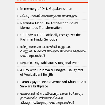
In memory of Dr N Gopalakrishnan
ശിശുപാൽജി അനുസ്മരണ സമ്മേളനം
Narendra Modi: The Architect of India’s
Momentous Transformation
US Body ICHRRF officially recognizes the
Kashmiri Hindu Genocide
തിരുവാഭരണ പാതയിൽ സ്ഫോടക
വസ്തുക്കൾ കണ്ടെത്തിയത് അന്വേഷിക്കണം:
കെ.സുരേന്ദ്രൻ
Republic Day Tableaux & Regional Pride
A Day with Hrudaya & Bhagya, Daughters
of Veerbalidani Renjith
Tarun Vijay meets Governor Arif Khan on Adi
Sankara birthplace
കേരളത്തിൽ സിപിഎമ്മും കോൺ​ഗ്രസും
ഇസ്ലാമിക തീവ്രവാദികളെ
പിന്തുണയ്ക്കുന്നു: കെ.സുരേന്ദ്രൻ