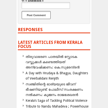
11 + seventeen =
RESPONSES
LATEST ARTICLES FROM KERALA
FOCUS
തിരുവാഭരണ പാതയിൽ സ്ഫോടക
വസ്തുക്കൾ കണ്ടെത്തിയത്
അന്വേഷിക്കണം: കെ.സുരേന്ദ്രൻ
A Day with Hrudaya & Bhagya, Daughters
of Veerbalidani Renjith
സഞ്ജിതിന്റെ ഭാര്യയുടെ ജീവന്
ഭീഷണിയുണ്ട്: പോലീസ് സംരക്ഷണം
നൽകണം: കുമ്മനം രാജശേഖരൻ
Kerala’s Saga of Tackling Political Violence
Tribute to Nandu Mahadeva ; Powerhouse