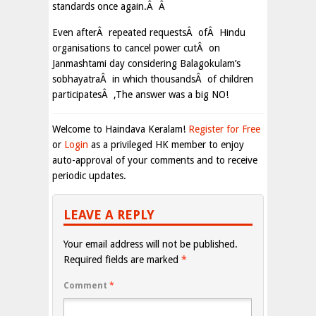
standards once again.Â Â
Even afterÂ repeated requestsÂ ofÂ Hindu
organisations to cancel power cutÂ on
Janmashtami day considering Balagokulam’s
sobhayatraÂ in which thousandsÂ of children
participatesÂ ,The answer was a big NO!
Welcome to Haindava Keralam!
Register for Free
or
Login
as a privileged HK member to enjoy
auto-approval of your comments and to receive
periodic updates.
LEAVE A REPLY
Your email address will not be published.
Required fields are marked
*
Comment
*