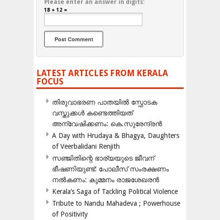
Please enter an answer in digits:
18 + 12 =
LATEST ARTICLES FROM KERALA
FOCUS
തിരുവാഭരണ പാതയിൽ സ്ഫോടക
വസ്തുക്കൾ കണ്ടെത്തിയത്
അന്വേഷിക്കണം: കെ.സുരേന്ദ്രൻ
A Day with Hrudaya & Bhagya, Daughters
of Veerbalidani Renjith
സഞ്ജിതിന്റെ ഭാര്യയുടെ ജീവന്
ഭീഷണിയുണ്ട്: പോലീസ് സംരക്ഷണം
നൽകണം: കുമ്മനം രാജശേഖരൻ
Kerala’s Saga of Tackling Political Violence
Tribute to Nandu Mahadeva ; Powerhouse
of Positivity