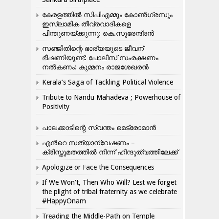
കേരളത്തിൽ സിപിഎമ്മും കോൺ​ഗ്രസും
ഇസ്ലാമിക തീവ്രവാദികളെ
പിന്തുണയ്ക്കുന്നു: കെ.സുരേന്ദ്രൻ
സഞ്ജിതിന്റെ ഭാര്യയുടെ ജീവന്
ഭീഷണിയുണ്ട്: പോലീസ് സംരക്ഷണം
നൽകണം: കുമ്മനം രാജശേഖരൻ
Kerala’s Saga of Tackling Political Violence
Tribute to Nandu Mahadeva ; Powerhouse of
Positivity
പാലക്കാടിന്റെ സ്വന്തം മെട്രോമാൻ
എന്‍റെ സത്യാന്വേഷണം –
ക്രിസ്തുമതത്തില്‍ നിന്ന് ഹിന്ദുത്വത്തിലേക്ക്
Apologize or Face the Consequences
If We Won’t, Then Who Will? Lest we forget
the plight of tribal fraternity as we celebrate
#HappyOnam
Treading the Middle-Path on Temple