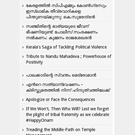
കേരളത്തിൽ സിപിഎമ്മും കോൺ​ഗ്രസും
ഇസ്ലാമിക തീവ്രവാദികളെ
പിന്തുണയ്ക്കുന്നു: കെ.സുരേന്ദ്രൻ
സഞ്ജിതിന്റെ ഭാര്യയുടെ ജീവന്
ഭീഷണിയുണ്ട്: പോലീസ് സംരക്ഷണം
നൽകണം: കുമ്മനം രാജശേഖരൻ
Kerala’s Saga of Tackling Political Violence
Tribute to Nandu Mahadeva ; Powerhouse of
Positivity
പാലക്കാടിന്റെ സ്വന്തം മെട്രോമാൻ
എന്‍റെ സത്യാന്വേഷണം –
ക്രിസ്തുമതത്തില്‍ നിന്ന് ഹിന്ദുത്വത്തിലേക്ക്
Apologize or Face the Consequences
If We Won’t, Then Who Will? Lest we forget
the plight of tribal fraternity as we celebrate
#HappyOnam
Treading the Middle-Path on Temple