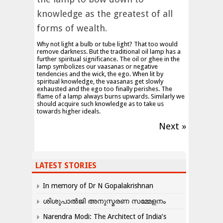
knowledge as the greatest of all
forms of wealth.
Why not light a bulb or tube light? That too would
remove darkness. But the traditional oil lamp has a
further spiritual significance. The oil or ghee in the
lamp symbolizes our vaasanas or negative
tendencies and the wick, the ego. When lit by
spiritual knowledge, the vaasanas get slowly
exhausted and the ego too finally perishes. The
flame of a lamp always burns upwards. Similarly we
should acquire such knowledge as to take us
towards higher ideals.
Next »
LATEST STORIES
In memory of Dr N Gopalakrishnan
ശിശുപാൽജി അനുസ്മരണ സമ്മേളനം
Narendra Modi: The Architect of India’s