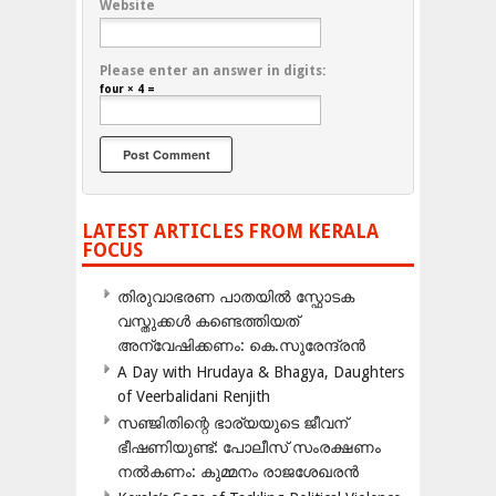
Website
Please enter an answer in digits:
four × 4 =
LATEST ARTICLES FROM KERALA
FOCUS
തിരുവാഭരണ പാതയിൽ സ്ഫോടക
വസ്തുക്കൾ കണ്ടെത്തിയത്
അന്വേഷിക്കണം: കെ.സുരേന്ദ്രൻ
A Day with Hrudaya & Bhagya, Daughters
of Veerbalidani Renjith
സഞ്ജിതിന്റെ ഭാര്യയുടെ ജീവന്
ഭീഷണിയുണ്ട്: പോലീസ് സംരക്ഷണം
നൽകണം: കുമ്മനം രാജശേഖരൻ