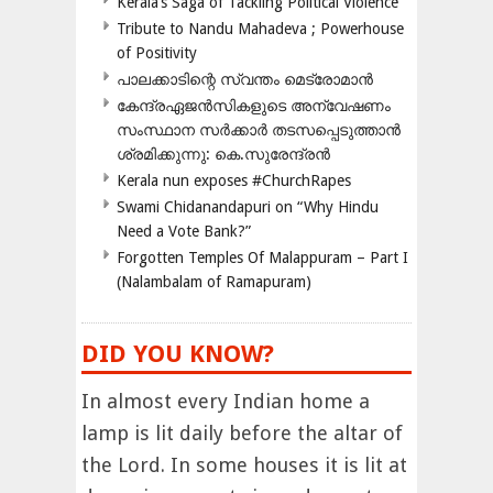
Kerala’s Saga of Tackling Political Violence
Tribute to Nandu Mahadeva ; Powerhouse
of Positivity
പാലക്കാടിന്റെ സ്വന്തം മെട്രോമാൻ
കേന്ദ്രഏജൻസികളുടെ അന്വേഷണം
സംസ്ഥാന സർക്കാർ തടസപ്പെടുത്താൻ
ശ്രമിക്കുന്നു: കെ.സുരേന്ദ്രൻ
Kerala nun exposes #ChurchRapes
Swami Chidanandapuri on “Why Hindu
Need a Vote Bank?”
Forgotten Temples Of Malappuram – Part I
(Nalambalam of Ramapuram)
DID YOU KNOW?
In almost every Indian home a
lamp is lit daily before the altar of
the Lord. In some houses it is lit at