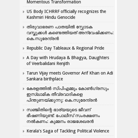
Momentous Transformation
US Body ICHRRF officially recognizes the
Kashmiri Hindu Genocide
തിരുവാഭരണ പാതയിൽ സ്ഫോടക
വസ്തുക്കൾ കണ്ടെത്തിയത് അന്വേഷിക്കണം:
കെ.സുരേന്ദ്രൻ
Republic Day Tableaux & Regional Pride
A Day with Hrudaya & Bhagya, Daughters
of Veerbalidani Renjith
Tarun Vijay meets Governor Arif Khan on Adi
Sankara birthplace
കേരളത്തിൽ സിപിഎമ്മും കോൺ​ഗ്രസും
ഇസ്ലാമിക തീവ്രവാദികളെ
പിന്തുണയ്ക്കുന്നു: കെ.സുരേന്ദ്രൻ
സഞ്ജിതിന്റെ ഭാര്യയുടെ ജീവന്
ഭീഷണിയുണ്ട്: പോലീസ് സംരക്ഷണം
നൽകണം: കുമ്മനം രാജശേഖരൻ
Kerala’s Saga of Tackling Political Violence