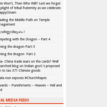
We Won’t, Then Who Will? Lest we forget
 plight of tribal fraternity as we celebrate
appyOnam
ading the Middle-Path on Temple
nagement
വർണ്ണവ്യൂഹം !
peting with the Dragon – Part 4
ing the dragon-Part-3
ing the dragon- Part 2
ia- China trade wars on the cards? Well
earched blog on Indian govt.’s proposed
n to tax 371 Chinese goods
ala nun exposes #ChurchRapes
ards – Punishments – Heaven – Hell and
ad
AL MEDIA FEEDS