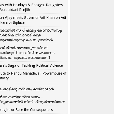
ay with Hrudaya & Bhagya, Daughters
Veerbalidani Renjith
un Vijay meets Governor Arif Khan on Adi
kara birthplace
രളത്തിൽ സിപിഎമ്മും കോൺ​ഗ്രസും
്ലാമിക തീവ്രവാദികളെ
്തുണയ്ക്കുന്നു: കെ.സുരേന്ദ്രൻ
്ജിതിന്റെ ഭാര്യയുടെ ജീവന്
ഷണിയുണ്ട്: പോലീസ് സംരക്ഷണം
കണം: കുമ്മനം രാജശേഖരൻ
ala’s Saga of Tackling Political Violence
bute to Nandu Mahadeva ; Powerhouse of
itivity
ലക്കാടിന്റെ സ്വന്തം മെട്രോമാൻ
്‍റെ സത്യാന്വേഷണം –
ിസ്തുമതത്തില്‍ നിന്ന് ഹിന്ദുത്വത്തിലേക്ക്
logize or Face the Consequences