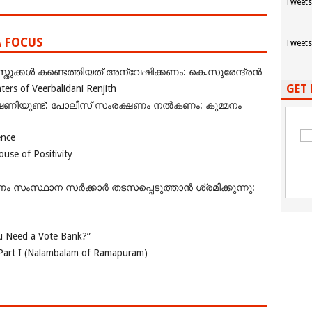
Tweets
A FOCUS
Tweets
ുക്കൾ കണ്ടെത്തിയത് അന്വേഷിക്കണം: കെ.സുരേന്ദ്രൻ
GET 
rs of Veerbalidani Renjith
ഭീഷണിയുണ്ട്: പോലീസ് സംരക്ഷണം നൽകണം: കുമ്മനം
ence
se of Positivity
ംസ്ഥാന സർക്കാർ തടസപ്പെടുത്താൻ ശ്രമിക്കുന്നു:
 Need a Vote Bank?”
Part I (Nalambalam of Ramapuram)