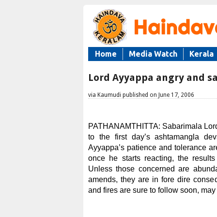
Home
Media Watch
Kerala
Lord Ayyappa angry and s
via Kaumudi published on June 17, 2006
PATHANAMTHITTA:
Sabarimala Lord
to the first day’s ashtamangla d
Ayyappa’s patience and tolerance a
once he starts reacting, the result
Unless those concerned are abunda
amends, they are in fore dire conse
and fires are sure to follow soon, may