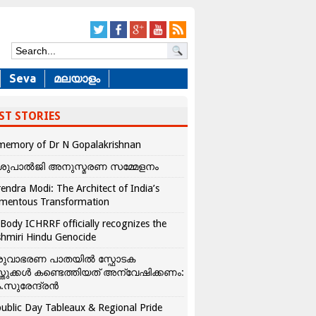
Seva
മലയാളം
ST STORIES
memory of Dr N Gopalakrishnan
ശുപാൽജി അനുസ്മരണ സമ്മേളനം
endra Modi: The Architect of India’s
mentous Transformation
Body ICHRRF officially recognizes the
hmiri Hindu Genocide
രുവാഭരണ പാതയിൽ സ്ഫോടക
്തുക്കൾ കണ്ടെത്തിയത് അന്വേഷിക്കണം:
.സുരേന്ദ്രൻ
ublic Day Tableaux & Regional Pride