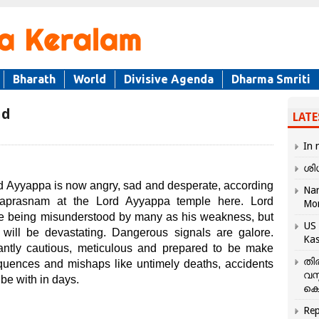
Bharath
World
Divisive Agenda
Dharma Smriti
ad
LATE
In 
ശി
 Ayyappa is now angry, sad and desperate, according
Nar
evaprasnam at the Lord Ayyappa temple here. Lord
Mo
re being misunderstood by many as his weakness, but
US 
s will be devastating. Dangerous signals are galore.
Kas
ntly cautious, meticulous and prepared to be make
തി
quences and mishaps like untimely deaths, accidents
വസ
 be with in days.
കെ
Rep