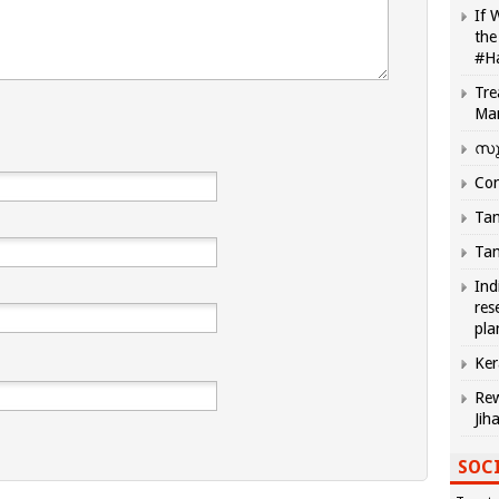
If 
the
#H
Tre
Ma
സു
Com
Tam
Tam
Ind
res
pla
Ker
Rew
Jih
SOCI