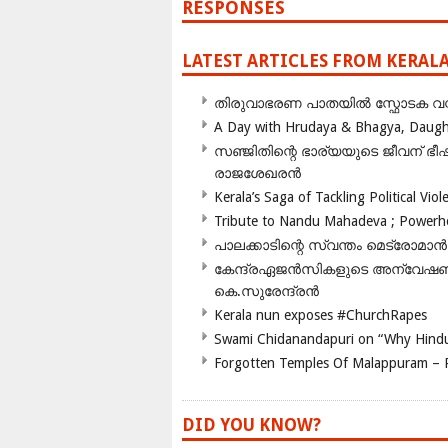
RESPONSES
LATEST ARTICLES FROM KERAL
തിരുവാഭരണ പാതയിൽ സ്ഫോടക വസ്ത
A Day with Hrudaya & Bhagya, Daughte
സഞ്ജിതിന്റെ ഭാര്യയുടെ ജീവന് 
രാജശേഖരൻ
Kerala’s Saga of Tackling Political Viol
Tribute to Nandu Mahadeva ; Powerhou
പാലക്കാടിന്റെ സ്വന്തം മെട്രോമാൻ
കേന്ദ്രഏജൻസികളുടെ അന്വേഷണം സ
കെ.സുരേന്ദ്രൻ
Kerala nun exposes #ChurchRapes
Swami Chidanandapuri on “Why Hindu
Forgotten Temples Of Malappuram – 
DID YOU KNOW?