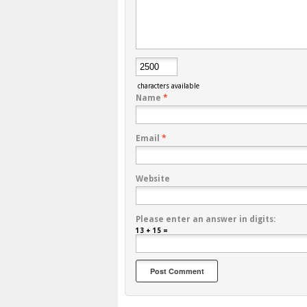
characters available
Name
*
Email
*
Website
Please enter an answer in digits:
13 + 15 =