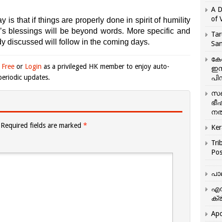
A D
of 
 is that if things are properly done in spirit of humility
d’s blessings will be beyond words. More specific and
Tar
y discussed will follow in the coming days.
San
കേ
 Free
or
Login
as a privileged HK member to enjoy auto-
ഇസ
eriodic updates.
പിന
സഞ
ഭീ
നൽ
Required fields are marked
*
Ker
Tri
Pos
പാ
എന
ക്ര
Apo