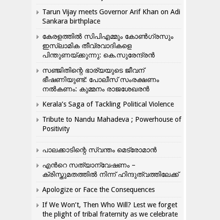
Tarun Vijay meets Governor Arif Khan on Adi
Sankara birthplace
കേരളത്തിൽ സിപിഎമ്മും കോൺ​ഗ്രസും
ഇസ്ലാമിക തീവ്രവാദികളെ
പിന്തുണയ്ക്കുന്നു: കെ.സുരേന്ദ്രൻ
സഞ്ജിതിന്റെ ഭാര്യയുടെ ജീവന്
ഭീഷണിയുണ്ട്: പോലീസ് സംരക്ഷണം
നൽകണം: കുമ്മനം രാജശേഖരൻ
Kerala’s Saga of Tackling Political Violence
Tribute to Nandu Mahadeva ; Powerhouse of
Positivity
പാലക്കാടിന്റെ സ്വന്തം മെട്രോമാൻ
എന്‍റെ സത്യാന്വേഷണം –
ക്രിസ്തുമതത്തില്‍ നിന്ന് ഹിന്ദുത്വത്തിലേക്ക്
Apologize or Face the Consequences
If We Won’t, Then Who Will? Lest we forget
the plight of tribal fraternity as we celebrate