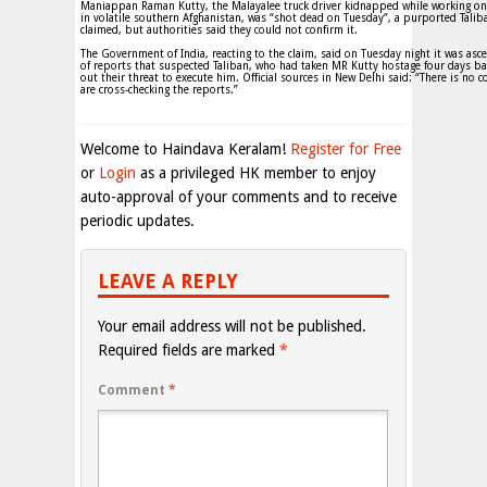
Maniappan Raman Kutty, the Malayalee truck driver kidnapped while working on 
in volatile southern Afghanistan, was “shot dead on Tuesday”, a purported Tal
claimed, but authorities said they could not confirm it.
The Government of India, reacting to the claim, said on Tuesday night it was asce
of reports that suspected Taliban, who had taken MR Kutty hostage four days bac
out their threat to execute him. Official sources in New Delhi said: “There is no 
are cross-checking the reports.”
Welcome to Haindava Keralam!
Register for Free
or
Login
as a privileged HK member to enjoy
auto-approval of your comments and to receive
periodic updates.
LEAVE A REPLY
Your email address will not be published.
Required fields are marked
*
Comment
*