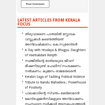
LATEST ARTICLES FROM KERALA
FOCUS
തിരുവാഭരണ പാതയിൽ സ്ഫോടക
വസ്തുക്കൾ കണ്ടെത്തിയത്
അന്വേഷിക്കണം: കെ.സുരേന്ദ്രൻ
A Day with Hrudaya & Bhagya, Daughters
of Veerbalidani Renjith
സഞ്ജിതിന്റെ ഭാര്യയുടെ ജീവന്
ഭീഷണിയുണ്ട്: പോലീസ് സംരക്ഷണം
നൽകണം: കുമ്മനം രാജശേഖരൻ
Kerala’s Saga of Tackling Political Violence
Tribute to Nandu Mahadeva ; Powerhouse
of Positivity
പാലക്കാടിന്റെ സ്വന്തം മെട്രോമാൻ
കേന്ദ്രഏജൻസികളുടെ അന്വേഷണം
സംസ്ഥാന സർക്കാർ തടസപ്പെടുത്താൻ