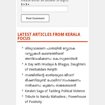
Please enter an answer in digits:
5 + 5 =
LATEST ARTICLES FROM KERALA
FOCUS
തിരുവാഭരണ പാതയിൽ സ്ഫോടക
വസ്തുക്കൾ കണ്ടെത്തിയത്
അന്വേഷിക്കണം: കെ.സുരേന്ദ്രൻ
A Day with Hrudaya & Bhagya, Daughters
of Veerbalidani Renjith
സഞ്ജിതിന്റെ ഭാര്യയുടെ ജീവന്
ഭീഷണിയുണ്ട്: പോലീസ് സംരക്ഷണം
നൽകണം: കുമ്മനം രാജശേഖരൻ
Kerala’s Saga of Tackling Political Violence
Tribute to Nandu Mahadeva ; Powerhouse
of Positivity