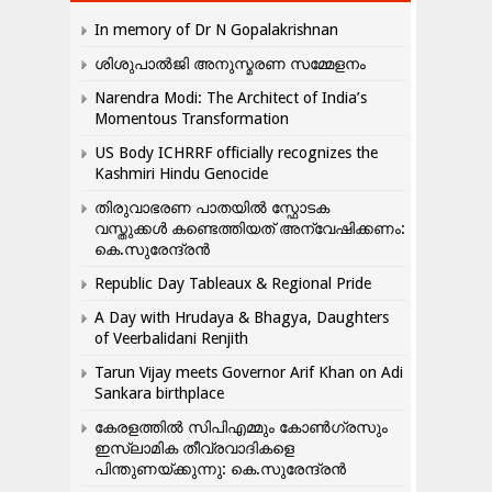
In memory of Dr N Gopalakrishnan
ശിശുപാൽജി അനുസ്മരണ സമ്മേളനം
Narendra Modi: The Architect of India’s
Momentous Transformation
US Body ICHRRF officially recognizes the
Kashmiri Hindu Genocide
തിരുവാഭരണ പാതയിൽ സ്ഫോടക
വസ്തുക്കൾ കണ്ടെത്തിയത് അന്വേഷിക്കണം:
കെ.സുരേന്ദ്രൻ
Republic Day Tableaux & Regional Pride
A Day with Hrudaya & Bhagya, Daughters
of Veerbalidani Renjith
Tarun Vijay meets Governor Arif Khan on Adi
Sankara birthplace
കേരളത്തിൽ സിപിഎമ്മും കോൺ​ഗ്രസും
ഇസ്ലാമിക തീവ്രവാദികളെ
പിന്തുണയ്ക്കുന്നു: കെ.സുരേന്ദ്രൻ