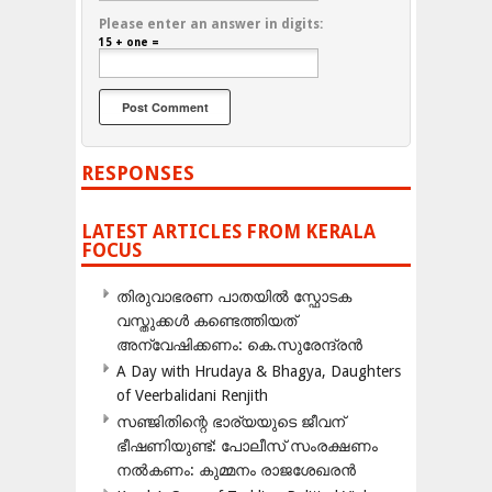
Please enter an answer in digits:
15 + one =
RESPONSES
LATEST ARTICLES FROM KERALA
FOCUS
തിരുവാഭരണ പാതയിൽ സ്ഫോടക
വസ്തുക്കൾ കണ്ടെത്തിയത്
അന്വേഷിക്കണം: കെ.സുരേന്ദ്രൻ
A Day with Hrudaya & Bhagya, Daughters
of Veerbalidani Renjith
സഞ്ജിതിന്റെ ഭാര്യയുടെ ജീവന്
ഭീഷണിയുണ്ട്: പോലീസ് സംരക്ഷണം
നൽകണം: കുമ്മനം രാജശേഖരൻ