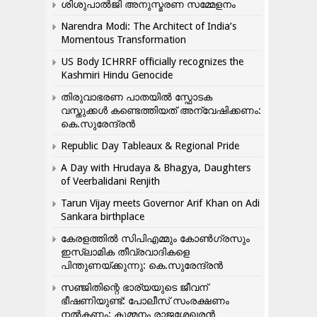
ശിശുപാൽജി അനുസ്മരണ സമ്മേളനം
Narendra Modi: The Architect of India’s
Momentous Transformation
US Body ICHRRF officially recognizes the
Kashmiri Hindu Genocide
തിരുവാഭരണ പാതയിൽ സ്ഫോടക
വസ്തുക്കൾ കണ്ടെത്തിയത് അന്വേഷിക്കണം:
കെ.സുരേന്ദ്രൻ
Republic Day Tableaux & Regional Pride
A Day with Hrudaya & Bhagya, Daughters
of Veerbalidani Renjith
Tarun Vijay meets Governor Arif Khan on Adi
Sankara birthplace
കേരളത്തിൽ സിപിഎമ്മും കോൺ​ഗ്രസും
ഇസ്ലാമിക തീവ്രവാദികളെ
പിന്തുണയ്ക്കുന്നു: കെ.സുരേന്ദ്രൻ
സഞ്ജിതിന്റെ ഭാര്യയുടെ ജീവന്
ഭീഷണിയുണ്ട്: പോലീസ് സംരക്ഷണം
നൽകണം: കുമ്മനം രാജശേഖരൻ