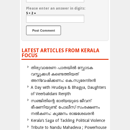
Please enter an answer in digits:
5 × 2 =
LATEST ARTICLES FROM KERALA
FOCUS
തിരുവാഭരണ പാതയിൽ സ്ഫോടക
വസ്തുക്കൾ കണ്ടെത്തിയത്
അന്വേഷിക്കണം: കെ.സുരേന്ദ്രൻ
A Day with Hrudaya & Bhagya, Daughters
of Veerbalidani Renjith
സഞ്ജിതിന്റെ ഭാര്യയുടെ ജീവന്
ഭീഷണിയുണ്ട്: പോലീസ് സംരക്ഷണം
നൽകണം: കുമ്മനം രാജശേഖരൻ
Kerala’s Saga of Tackling Political Violence
Tribute to Nandu Mahadeva ; Powerhouse