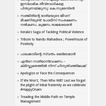
ഇസ്ലാമിക തീവ്രവാദികളെ
പിന്തുണയ്ക്കുന്നു: കെ.സുരേന്ദ്രൻ
സഞ്ജിതിന്റെ ഭാര്യയുടെ ജീവന്
ഭീഷണിയുണ്ട്: പോലീസ് സംരക്ഷണം
നൽകണം: കുമ്മനം രാജശേഖരൻ
Kerala’s Saga of Tackling Political Violence
Tribute to Nandu Mahadeva ; Powerhouse of
Positivity
പാലക്കാടിന്റെ സ്വന്തം മെട്രോമാൻ
എന്‍റെ സത്യാന്വേഷണം –
ക്രിസ്തുമതത്തില്‍ നിന്ന് ഹിന്ദുത്വത്തിലേക്ക്
Apologize or Face the Consequences
If We Won’t, Then Who Will? Lest we forget
the plight of tribal fraternity as we celebrate
#HappyOnam
Treading the Middle-Path on Temple
Management