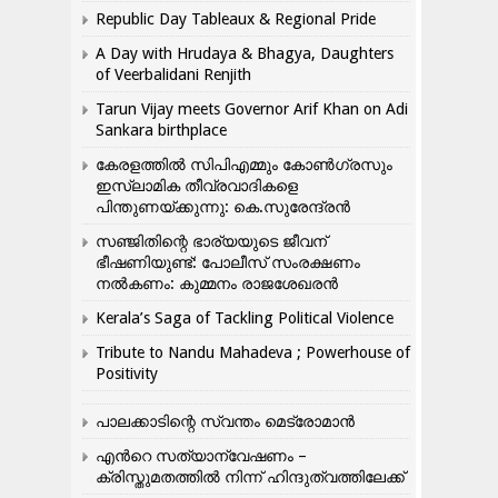
Republic Day Tableaux & Regional Pride
A Day with Hrudaya & Bhagya, Daughters
of Veerbalidani Renjith
Tarun Vijay meets Governor Arif Khan on Adi
Sankara birthplace
കേരളത്തിൽ സിപിഎമ്മും കോൺ​ഗ്രസും
ഇസ്ലാമിക തീവ്രവാദികളെ
പിന്തുണയ്ക്കുന്നു: കെ.സുരേന്ദ്രൻ
സഞ്ജിതിന്റെ ഭാര്യയുടെ ജീവന്
ഭീഷണിയുണ്ട്: പോലീസ് സംരക്ഷണം
നൽകണം: കുമ്മനം രാജശേഖരൻ
Kerala’s Saga of Tackling Political Violence
Tribute to Nandu Mahadeva ; Powerhouse of
Positivity
പാലക്കാടിന്റെ സ്വന്തം മെട്രോമാൻ
എന്‍റെ സത്യാന്വേഷണം –
ക്രിസ്തുമതത്തില്‍ നിന്ന് ഹിന്ദുത്വത്തിലേക്ക്