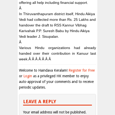
offering all help including financial support.
Â
In Thiruvanthapuram district itself, Hindu Aikiya
Vedi had collected more than Rs. 25 Lakhs and
handover the draft to RSS Kannur Vibhag
Karivahak P.P. Suresh Babu by Hindu Aikiya
Vedi leader J. Sisupalan.
Â
Various Hindu organizations had already
handed over their contribution in Kanuur last
week.
Â Â Â Â Â Â Â
Welcome to Haindava Keralam!
Register for Free
or
Login
as a privileged HK member to enjoy
auto-approval of your comments and to receive
periodic updates.
LEAVE A REPLY
Your email address will not be published.