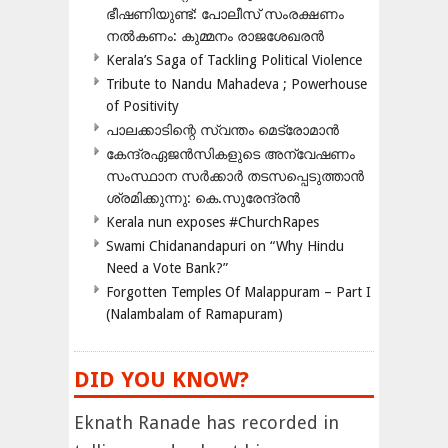
ഭീഷണിയുണ്ട്: പോലീസ് സംരക്ഷണം
നൽകണം: കുമ്മനം രാജശേഖരൻ
Kerala’s Saga of Tackling Political Violence
Tribute to Nandu Mahadeva ; Powerhouse
of Positivity
പാലക്കാടിന്റെ സ്വന്തം മെട്രോമാൻ
കേന്ദ്രഏജൻസികളുടെ അന്വേഷണം
സംസ്ഥാന സർക്കാർ തടസപ്പെടുത്താൻ
ശ്രമിക്കുന്നു: കെ.സുരേന്ദ്രൻ
Kerala nun exposes #ChurchRapes
Swami Chidanandapuri on “Why Hindu
Need a Vote Bank?”
Forgotten Temples Of Malappuram – Part I
(Nalambalam of Ramapuram)
DID YOU KNOW?
Eknath Ranade has recorded in