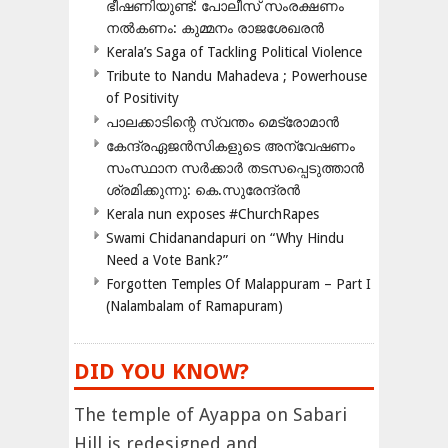
ഭീഷണിയുണ്ട്: പോലീസ് സംരക്ഷണം
നൽകണം: കുമ്മനം രാജശേഖരൻ
Kerala’s Saga of Tackling Political Violence
Tribute to Nandu Mahadeva ; Powerhouse
of Positivity
പാലക്കാടിന്റെ സ്വന്തം മെട്രോമാൻ
കേന്ദ്രഏജൻസികളുടെ അന്വേഷണം
സംസ്ഥാന സർക്കാർ തടസപ്പെടുത്താൻ
ശ്രമിക്കുന്നു: കെ.സുരേന്ദ്രൻ
Kerala nun exposes #ChurchRapes
Swami Chidanandapuri on “Why Hindu
Need a Vote Bank?”
Forgotten Temples Of Malappuram – Part I
(Nalambalam of Ramapuram)
DID YOU KNOW?
The temple of Ayappa on Sabari
Hill is redesigned and