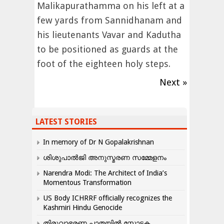
Malikapurathamma on his left at a
few yards from Sannidhanam and
his lieutenants Vavar and Kadutha
to be positioned as guards at the
foot of the eighteen holy steps.
Next »
LATEST STORIES
In memory of Dr N Gopalakrishnan
ശിശുപാൽജി അനുസ്മരണ സമ്മേളനം
Narendra Modi: The Architect of India’s
Momentous Transformation
US Body ICHRRF officially recognizes the
Kashmiri Hindu Genocide
തിരുവാഭരണ പാതയിൽ സ്ഫോടക