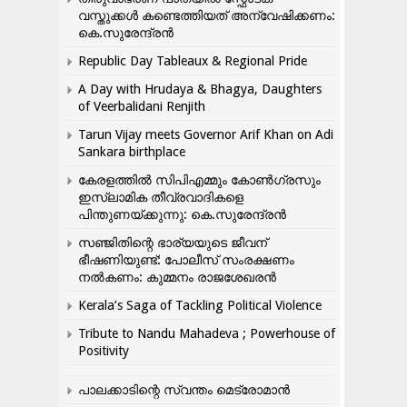
വസ്തുക്കൾ കണ്ടെത്തിയത് അന്വേഷിക്കണം:
കെ.സുരേന്ദ്രൻ
Republic Day Tableaux & Regional Pride
A Day with Hrudaya & Bhagya, Daughters
of Veerbalidani Renjith
Tarun Vijay meets Governor Arif Khan on Adi
Sankara birthplace
കേരളത്തിൽ സിപിഎമ്മും കോൺ​ഗ്രസും
ഇസ്ലാമിക തീവ്രവാദികളെ
പിന്തുണയ്ക്കുന്നു: കെ.സുരേന്ദ്രൻ
സഞ്ജിതിന്റെ ഭാര്യയുടെ ജീവന്
ഭീഷണിയുണ്ട്: പോലീസ് സംരക്ഷണം
നൽകണം: കുമ്മനം രാജശേഖരൻ
Kerala’s Saga of Tackling Political Violence
Tribute to Nandu Mahadeva ; Powerhouse of
Positivity
പാലക്കാടിന്റെ സ്വന്തം മെട്രോമാൻ