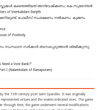
ുക്കൾ കണ്ടെത്തിയത് അന്വേഷിക്കണം: കെ.സുരേന്ദ്രൻ
rs of Veerbalidani Renjith
ഭീഷണിയുണ്ട്: പോലീസ് സംരക്ഷണം നൽകണം: കുമ്മനം
ence
se of Positivity
ംസ്ഥാന സർക്കാർ തടസപ്പെടുത്താൻ ശ്രമിക്കുന്നു:
 Need a Vote Bank?”
Part I (Nalambalam of Ramapuram)
y the 13th century poet saint Gyandev. It was originally
e represented virtues and the snakes indicated vices. The game
ater through time, the game underwent several modifications