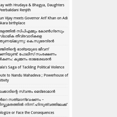
ay with Hrudaya & Bhagya, Daughters
Veerbalidani Renjith
un Vijay meets Governor Arif Khan on Adi
kara birthplace
രളത്തിൽ സിപിഎമ്മും കോൺ​ഗ്രസും
്ലാമിക തീവ്രവാദികളെ
്തുണയ്ക്കുന്നു: കെ.സുരേന്ദ്രൻ
്ജിതിന്റെ ഭാര്യയുടെ ജീവന്
ഷണിയുണ്ട്: പോലീസ് സംരക്ഷണം
കണം: കുമ്മനം രാജശേഖരൻ
ala’s Saga of Tackling Political Violence
bute to Nandu Mahadeva ; Powerhouse of
itivity
ലക്കാടിന്റെ സ്വന്തം മെട്രോമാൻ
്‍റെ സത്യാന്വേഷണം –
ിസ്തുമതത്തില്‍ നിന്ന് ഹിന്ദുത്വത്തിലേക്ക്
logize or Face the Consequences