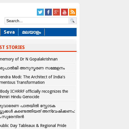
Seva
മലയാളം
ST STORIES
memory of Dr N Gopalakrishnan
ശുപാൽജി അനുസ്മരണ സമ്മേളനം
endra Modi: The Architect of India’s
mentous Transformation
Body ICHRRF officially recognizes the
hmiri Hindu Genocide
രുവാഭരണ പാതയിൽ സ്ഫോടക
്തുക്കൾ കണ്ടെത്തിയത് അന്വേഷിക്കണം:
.സുരേന്ദ്രൻ
ublic Day Tableaux & Regional Pride