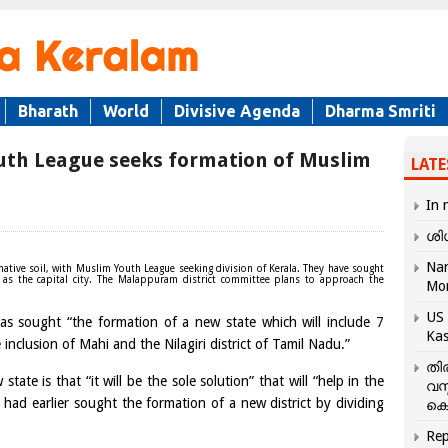
Bharath
World
Divisive Agenda
Dharma Smriti
outh League seeks formation of Muslim
LATE
In 
ശി
Nar
ative soil, with Muslim Youth League seeking division of Kerala. They have sought
 as the capital city. The Malappuram district committee plans to approach the
Mo
US 
as sought “the formation of a new state which will include 7
Kas
e inclusion of Mahi and the Nilagiri district of Tamil Nadu.”
തി
ate is that “it will be the sole solution” that will “help in the
വസ
had earlier sought the formation of a new district by dividing
കെ
.
Rep