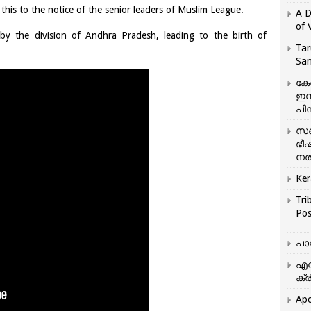
his to the notice of the senior leaders of Muslim League.
A D
of 
y the division of Andhra Pradesh, leading to the birth of
Tar
San
കേ
ഇസ
പിന
സഞ
ഭീ
നൽ
Ker
Tri
Pos
പാ
എന
ക്ര
Apo