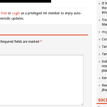
If 
the
#H
 Free
or
Login
as a privileged HK member to enjoy auto-
eriodic updates.
Tre
Ma
സു
Com
Required fields are marked
*
Tam
Tam
Ind
res
pla
Ker
Rew
Jih
SOCI