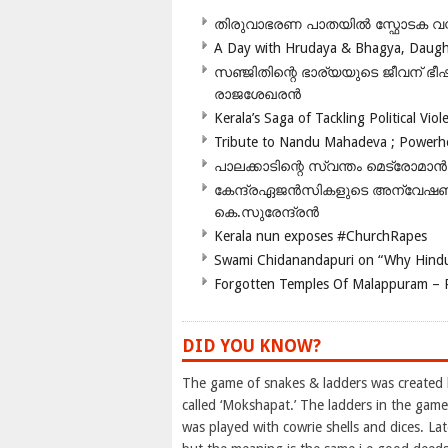
തിരുവാഭരണ പാതയിൽ സ്ഫോടക വസ്ത
A Day with Hrudaya & Bhagya, Daughte
സഞ്ജിതിന്റെ ഭാര്യയുടെ ജീവന് 
രാജശേഖരൻ
Kerala’s Saga of Tackling Political Viol
Tribute to Nandu Mahadeva ; Powerhou
പാലക്കാടിന്റെ സ്വന്തം മെട്രോമാൻ
കേന്ദ്രഏജൻസികളുടെ അന്വേഷണം സ
കെ.സുരേന്ദ്രൻ
Kerala nun exposes #ChurchRapes
Swami Chidanandapuri on “Why Hindu
Forgotten Temples Of Malappuram – 
DID YOU KNOW?
The game of snakes & ladders was created b
called ‘Mokshapat.’ The ladders in the gam
was played with cowrie shells and dices. L