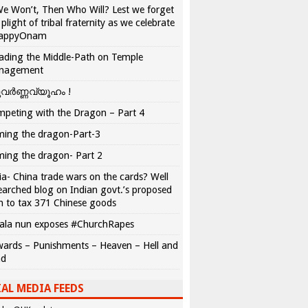
We Won’t, Then Who Will? Lest we forget
 plight of tribal fraternity as we celebrate
appyOnam
ading the Middle-Path on Temple
nagement
വർണ്ണവ്യൂഹം !
peting with the Dragon – Part 4
ing the dragon-Part-3
ing the dragon- Part 2
ia- China trade wars on the cards? Well
earched blog on Indian govt.’s proposed
n to tax 371 Chinese goods
ala nun exposes #ChurchRapes
ards – Punishments – Heaven – Hell and
ad
AL MEDIA FEEDS