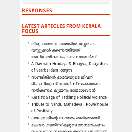
RESPONSES
LATEST ARTICLES FROM KERALA
FOCUS
തിരുവാഭരണ പാതയിൽ സ്ഫോടക
വസ്തുക്കൾ കണ്ടെത്തിയത്
അന്വേഷിക്കണം: കെ.സുരേന്ദ്രൻ
A Day with Hrudaya & Bhagya, Daughters
of Veerbalidani Renjith
സഞ്ജിതിന്റെ ഭാര്യയുടെ ജീവന്
ഭീഷണിയുണ്ട്: പോലീസ് സംരക്ഷണം
നൽകണം: കുമ്മനം രാജശേഖരൻ
Kerala’s Saga of Tackling Political Violence
Tribute to Nandu Mahadeva ; Powerhouse
of Positivity
പാലക്കാടിന്റെ സ്വന്തം മെട്രോമാൻ
കേന്ദ്രഏജൻസികളുടെ അന്വേഷണം
സംസ്ഥാന സർക്കാർ തടസപ്പെടുത്താൻ