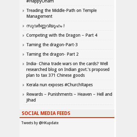
#HappyOnam
Treading the Middle-Path on Temple
Management
സുവർണ്ണവ്യൂഹം !
Competing with the Dragon – Part 4
Taming the dragon-Part-3
Taming the dragon- Part 2
India- China trade wars on the cards? Well
researched blog on Indian govt.’s proposed
plan to tax 371 Chinese goods
Kerala nun exposes #ChurchRapes
Rewards – Punishments – Heaven – Hell and
Jihad
SOCIAL MEDIA FEEDS
Tweets by @HKupdate