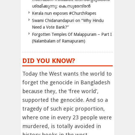
ശ്രമിക്കുന്നു: കെ.സുരേന്ദ്രൻ
Kerala nun exposes #ChurchRapes
Swami Chidanandapuri on “Why Hindu
Need a Vote Bank?”
Forgotten Temples Of Malappuram – Part I
(Nalambalam of Ramapuram)
DID YOU KNOW?
Today the West wants the world to
forget the genocide in Bangladesh
because they, the ‘free world’,
supported the genocide. And so a
tragedy of such epic proportion,
where one in every 23 people were
murdered, is totally avoided in
history books in the west.