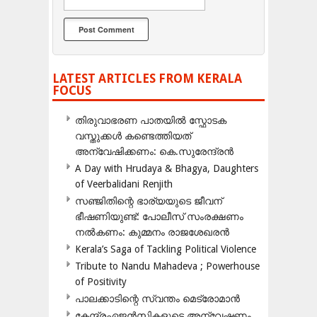
LATEST ARTICLES FROM KERALA
FOCUS
തിരുവാഭരണ പാതയിൽ സ്ഫോടക
വസ്തുക്കൾ കണ്ടെത്തിയത്
അന്വേഷിക്കണം: കെ.സുരേന്ദ്രൻ
A Day with Hrudaya & Bhagya, Daughters
of Veerbalidani Renjith
സഞ്ജിതിന്റെ ഭാര്യയുടെ ജീവന്
ഭീഷണിയുണ്ട്: പോലീസ് സംരക്ഷണം
നൽകണം: കുമ്മനം രാജശേഖരൻ
Kerala’s Saga of Tackling Political Violence
Tribute to Nandu Mahadeva ; Powerhouse
of Positivity
പാലക്കാടിന്റെ സ്വന്തം മെട്രോമാൻ
കേന്ദ്രഏജൻസികളുടെ അന്വേഷണം