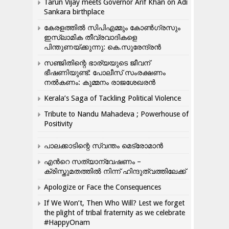
Tarun Vijay meets Governor Arif Khan on Adi
Sankara birthplace
കേരളത്തിൽ സിപിഎമ്മും കോൺ​ഗ്രസും
ഇസ്ലാമിക തീവ്രവാദികളെ
പിന്തുണയ്ക്കുന്നു: കെ.സുരേന്ദ്രൻ
സഞ്ജിതിന്റെ ഭാര്യയുടെ ജീവന്
ഭീഷണിയുണ്ട്: പോലീസ് സംരക്ഷണം
നൽകണം: കുമ്മനം രാജശേഖരൻ
Kerala’s Saga of Tackling Political Violence
Tribute to Nandu Mahadeva ; Powerhouse of
Positivity
പാലക്കാടിന്റെ സ്വന്തം മെട്രോമാൻ
എന്‍റെ സത്യാന്വേഷണം –
ക്രിസ്തുമതത്തില്‍ നിന്ന് ഹിന്ദുത്വത്തിലേക്ക്
Apologize or Face the Consequences
If We Won’t, Then Who Will? Lest we forget
the plight of tribal fraternity as we celebrate
#HappyOnam