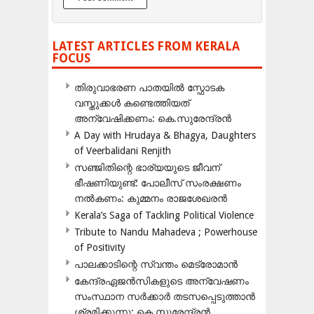
LATEST ARTICLES FROM KERALA
FOCUS
തിരുവാഭരണ പാതയിൽ സ്ഫോടക
വസ്തുക്കൾ കണ്ടെത്തിയത്
അന്വേഷിക്കണം: കെ.സുരേന്ദ്രൻ
A Day with Hrudaya & Bhagya, Daughters
of Veerbalidani Renjith
സഞ്ജിതിന്റെ ഭാര്യയുടെ ജീവന്
ഭീഷണിയുണ്ട്: പോലീസ് സംരക്ഷണം
നൽകണം: കുമ്മനം രാജശേഖരൻ
Kerala’s Saga of Tackling Political Violence
Tribute to Nandu Mahadeva ; Powerhouse
of Positivity
പാലക്കാടിന്റെ സ്വന്തം മെട്രോമാൻ
കേന്ദ്രഏജൻസികളുടെ അന്വേഷണം
സംസ്ഥാന സർക്കാർ തടസപ്പെടുത്താൻ
ശ്രമിക്കുന്നു: കെ.സുരേന്ദ്രൻ