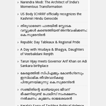
Narendra Modi: The Architect of India’s
Momentous Transformation
US Body ICHRRF officially recognizes the
Kashmiri Hindu Genocide
തിരുവാഭരണ പാതയിൽ സ്ഫോടക
വസ്തുക്കൾ കണ്ടെത്തിയത് അന്വേഷിക്കണം:
കെ.സുരേന്ദ്രൻ
Republic Day Tableaux & Regional Pride
A Day with Hrudaya & Bhagya, Daughters
of Veerbalidani Renjith
Tarun Vijay meets Governor Arif Khan on Adi
Sankara birthplace
കേരളത്തിൽ സിപിഎമ്മും കോൺ​ഗ്രസും
ഇസ്ലാമിക തീവ്രവാദികളെ
പിന്തുണയ്ക്കുന്നു: കെ.സുരേന്ദ്രൻ
സഞ്ജിതിന്റെ ഭാര്യയുടെ ജീവന്
ഭീഷണിയുണ്ട്: പോലീസ് സംരക്ഷണം
നൽകണം: കുമ്മനം രാജശേഖരൻ
Kerala’s Saga of Tackling Political Violence