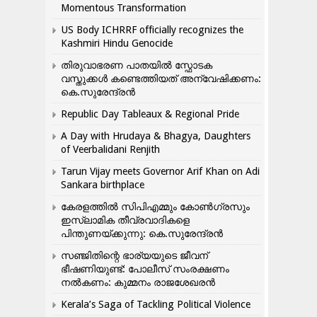
Momentous Transformation
US Body ICHRRF officially recognizes the
Kashmiri Hindu Genocide
തിരുവാഭരണ പാതയിൽ സ്ഫോടക
വസ്തുക്കൾ കണ്ടെത്തിയത് അന്വേഷിക്കണം:
കെ.സുരേന്ദ്രൻ
Republic Day Tableaux & Regional Pride
A Day with Hrudaya & Bhagya, Daughters
of Veerbalidani Renjith
Tarun Vijay meets Governor Arif Khan on Adi
Sankara birthplace
കേരളത്തിൽ സിപിഎമ്മും കോൺ​ഗ്രസും
ഇസ്ലാമിക തീവ്രവാദികളെ
പിന്തുണയ്ക്കുന്നു: കെ.സുരേന്ദ്രൻ
സഞ്ജിതിന്റെ ഭാര്യയുടെ ജീവന്
ഭീഷണിയുണ്ട്: പോലീസ് സംരക്ഷണം
നൽകണം: കുമ്മനം രാജശേഖരൻ
Kerala’s Saga of Tackling Political Violence