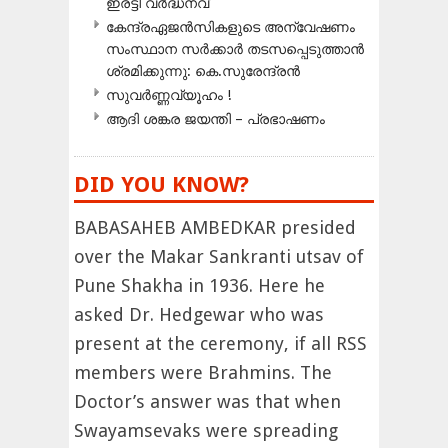
ഇരട്ടി വർദ്ധനവ്
കേന്ദ്രഏജൻസികളുടെ അന്വേഷണം
സംസ്ഥാന സർക്കാർ തടസപ്പെടുത്താൻ
ശ്രമിക്കുന്നു: കെ.സുരേന്ദ്രൻ
സുവർണ്ണവ്യൂഹം !
ആദി ശങ്കര ജയന്തി – പ്രഭാഷണം
DID YOU KNOW?
BABASAHEB AMBEDKAR presided
over the Makar Sankranti utsav of
Pune Shakha in 1936. Here he
asked Dr. Hedgewar who was
present at the ceremony, if all RSS
members were Brahmins. The
Doctor’s answer was that when
Swayamsevaks were spreading