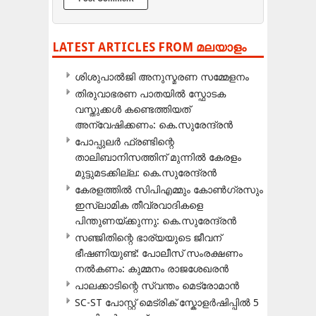
LATEST ARTICLES FROM മലയാളം
ശിശുപാൽജി അനുസ്മരണ സമ്മേളനം
തിരുവാഭരണ പാതയിൽ സ്ഫോടക
വസ്തുക്കൾ കണ്ടെത്തിയത്
അന്വേഷിക്കണം: കെ.സുരേന്ദ്രൻ
പോപ്പുലർ ഫ്രണ്ടിന്റെ
താലിബാനിസത്തിന് മുന്നിൽ കേരളം
മുട്ടുമടക്കില്ല: കെ.സുരേന്ദ്രൻ
കേരളത്തിൽ സിപിഎമ്മും കോൺ​ഗ്രസും
ഇസ്ലാമിക തീവ്രവാദികളെ
പിന്തുണയ്ക്കുന്നു: കെ.സുരേന്ദ്രൻ
സഞ്ജിതിന്റെ ഭാര്യയുടെ ജീവന്
ഭീഷണിയുണ്ട്: പോലീസ് സംരക്ഷണം
നൽകണം: കുമ്മനം രാജശേഖരൻ
പാലക്കാടിന്റെ സ്വന്തം മെട്രോമാൻ
SC-ST പോസ്റ്റ് മെട്രിക് സ്കോളർഷിപ്പിൽ 5